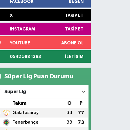
FACEBOOK
BEĞEN
X
TAKIP ET
INSTAGRAM
TAKIP ET
YOUTUBE
ABONE OL
0542 588 1363
İLETIŞIM
Süper Lig Puan Durumu
Süper Lig
#
Takım
O
P
1
Galatasaray
33
77
2
Fenerbahçe
33
73