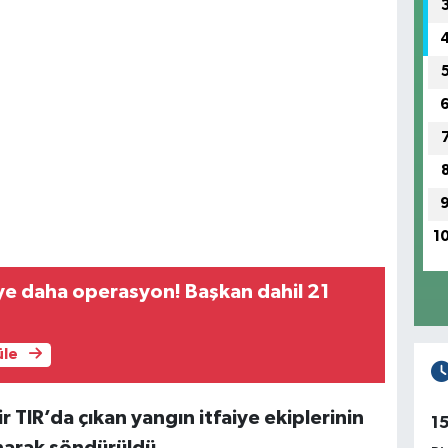
1
ye daha operasyon! Başkan dahil 21
üle
r TIR’da çıkan yangın itfaiye ekiplerinin
1
ınarak söndürüldü.