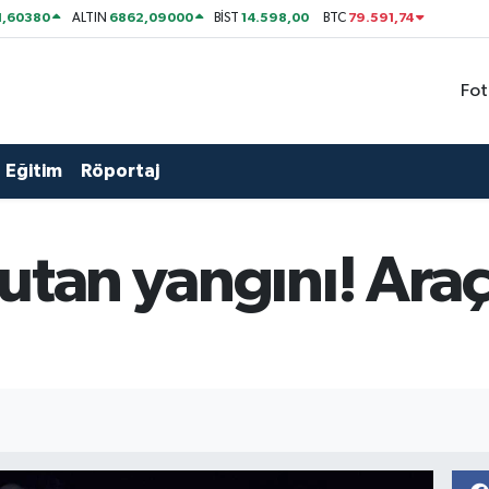
1,60380
6862,09000
14.598,00
79.591,74
ALTIN
BİST
BTC
Fot
Eğitim
Röportaj
utan yangını! Ara