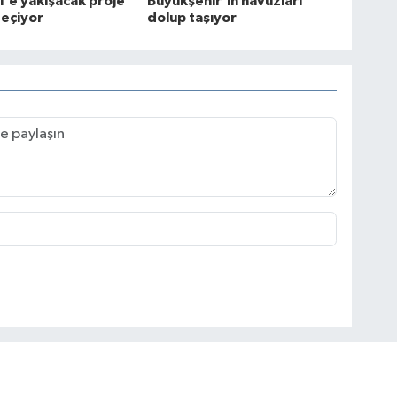
öl'e yakışacak proje
Büyükşehir'in havuzları
geçiyor
dolup taşıyor