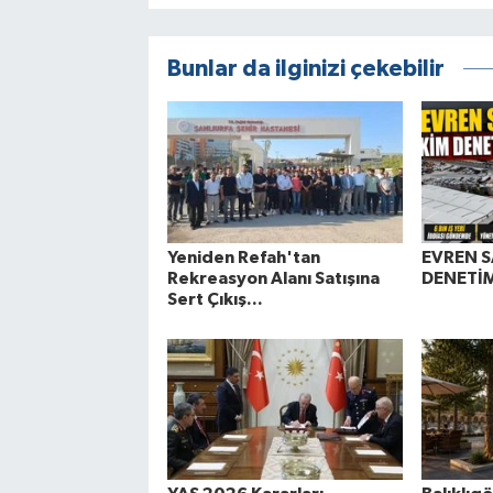
Bunlar da ilginizi çekebilir
Yeniden Refah'tan
EVREN S
Rekreasyon Alanı Satışına
DENETİM
Sert Çıkış...