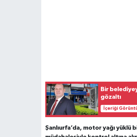
Bir belediye
gözaltı
İçeriği Görünt
Şanlıurfa’da, motor yağı yüklü bi
müdahalesiyle kontrol altına al