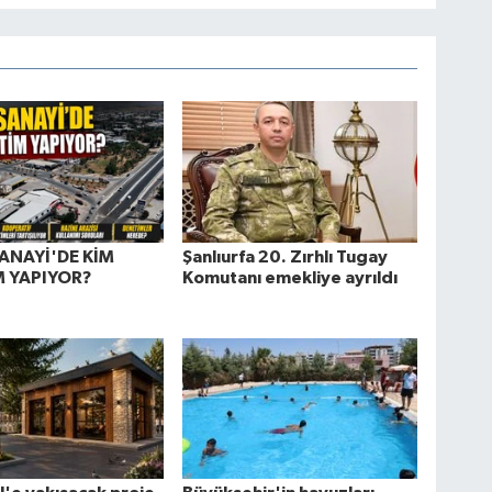
ANAYİ'DE KİM
Şanlıurfa 20. Zırhlı Tugay
 YAPIYOR?
Komutanı emekliye ayrıldı