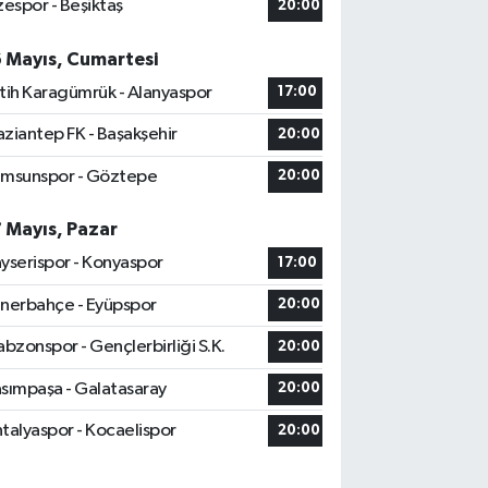
zespor - Beşiktaş
20:00
6 Mayıs, Cumartesi
tih Karagümrük - Alanyaspor
17:00
ziantep FK - Başakşehir
20:00
msunspor - Göztepe
20:00
7 Mayıs, Pazar
yserispor - Konyaspor
17:00
nerbahçe - Eyüpspor
20:00
abzonspor - Gençlerbirliği S.K.
20:00
sımpaşa - Galatasaray
20:00
talyaspor - Kocaelispor
20:00