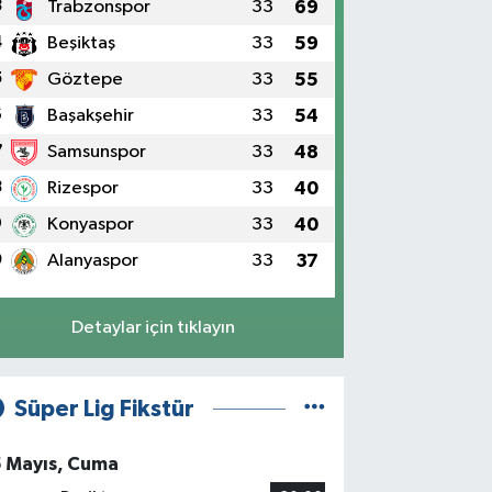
3
Trabzonspor
33
69
4
Beşiktaş
33
59
5
Göztepe
33
55
6
Başakşehir
33
54
7
Samsunspor
33
48
8
Rizespor
33
40
9
Konyaspor
33
40
0
Alanyaspor
33
37
Detaylar için tıklayın
Süper Lig Fikstür
5 Mayıs, Cuma