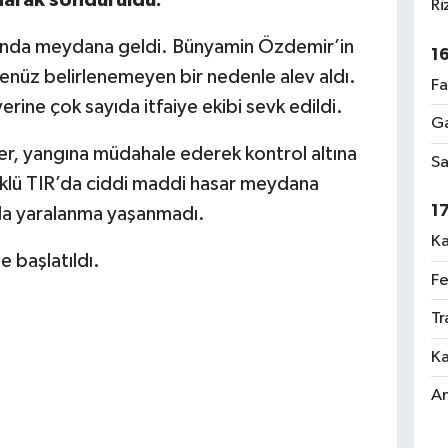
Ri
’nda meydana geldi. Bünyamin Özdemir’in
1
henüz belirlenemeyen bir nedenle alev aldı.
Fa
erine çok sayıda itfaiye ekibi sevk edildi.
Ga
ler, yangına müdahale ederek kontrol altına
Sa
yüklü TIR’da ciddi maddi hasar meydana
1
 da yaralanma yaşanmadı.
Ka
me başlatıldı.
Fe
Tr
Ka
An