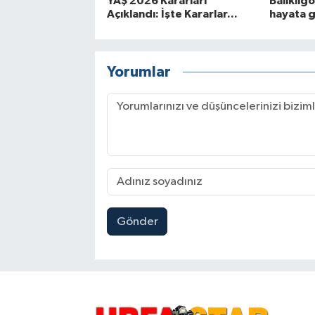
YAŞ 2026 Kararları
Balıklıg
Açıklandı: İşte Kararlar...
hayata 
Yorumlar
Gönder