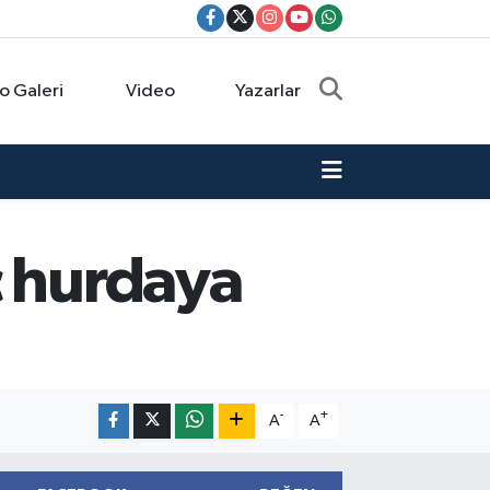
o Galeri
Video
Yazarlar
ç hurdaya
-
+
A
A