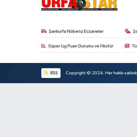
Şanlıurfa Nöbetçi Eczaneler
Ş
Süper Lig Puan Durumu ve Fikstür
Tü
RSS
Copyright © 2024. Her hakkı saklıdı