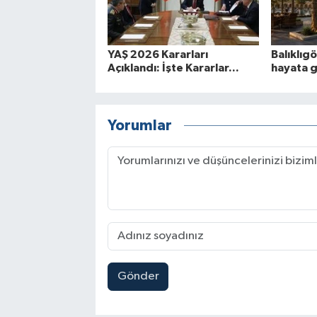
YAŞ 2026 Kararları
Balıklıg
Açıklandı: İşte Kararlar...
hayata 
Yorumlar
Gönder