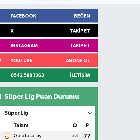
FACEBOOK
BEĞEN
X
TAKIP ET
INSTAGRAM
TAKIP ET
YOUTUBE
ABONE OL
0542 588 1363
İLETIŞIM
Süper Lig Puan Durumu
Süper Lig
#
Takım
O
P
1
Galatasaray
33
77