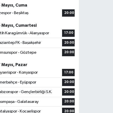
5 Mayıs, Cuma
zespor - Beşiktaş
20:00
6 Mayıs, Cumartesi
tih Karagümrük - Alanyaspor
17:00
ziantep FK - Başakşehir
20:00
msunspor - Göztepe
20:00
7 Mayıs, Pazar
yserispor - Konyaspor
17:00
nerbahçe - Eyüpspor
20:00
abzonspor - Gençlerbirliği S.K.
20:00
sımpaşa - Galatasaray
20:00
talyaspor - Kocaelispor
20:00