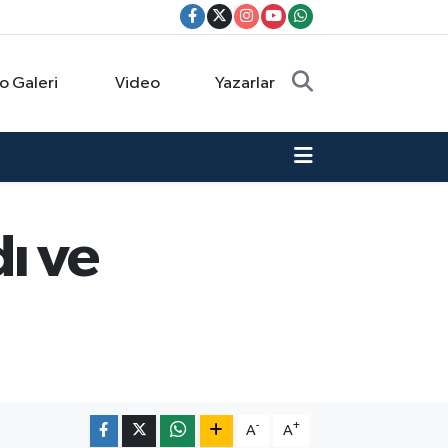
o Galeri
Video
Yazarlar
ı ve
-
+
A
A