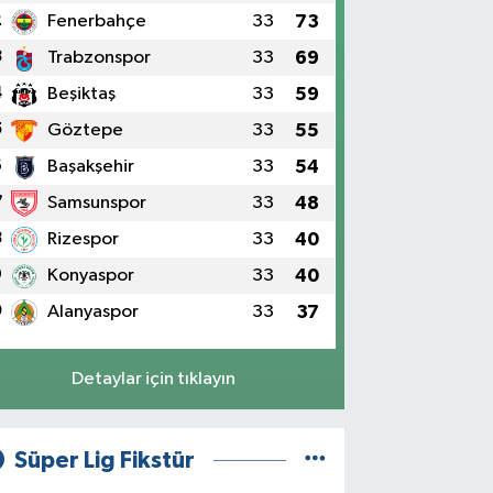
2
Fenerbahçe
33
73
3
Trabzonspor
33
69
4
Beşiktaş
33
59
5
Göztepe
33
55
6
Başakşehir
33
54
7
Samsunspor
33
48
8
Rizespor
33
40
9
Konyaspor
33
40
0
Alanyaspor
33
37
Detaylar için tıklayın
Süper Lig Fikstür