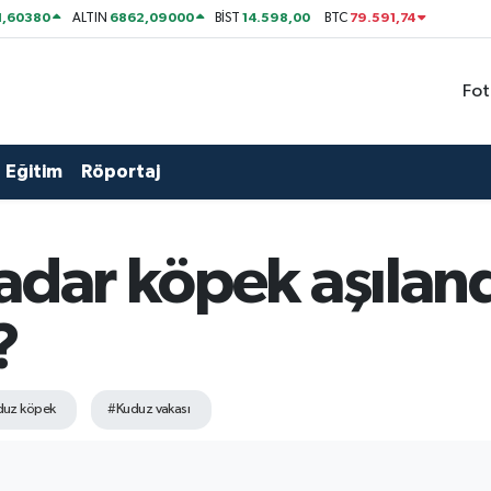
1,60380
6862,09000
14.598,00
79.591,74
ALTIN
BİST
BTC
Fot
Eğitim
Röportaj
adar köpek aşıland
?
duz köpek
#Kuduz vakası