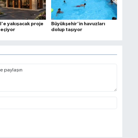
öl'e yakışacak proje
Büyükşehir'in havuzları
geçiyor
dolup taşıyor