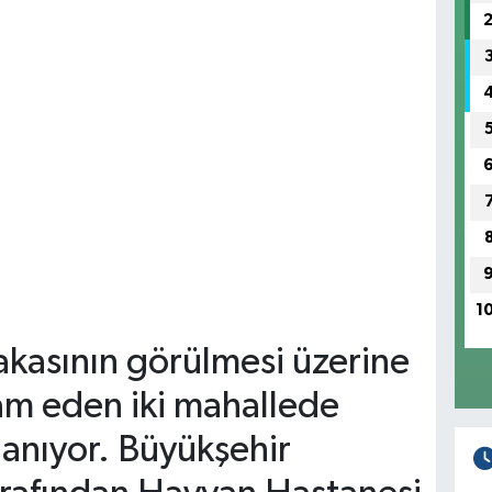
1
akasının görülmesi üzerine
am eden iki mahallede
lanıyor. Büyükşehir