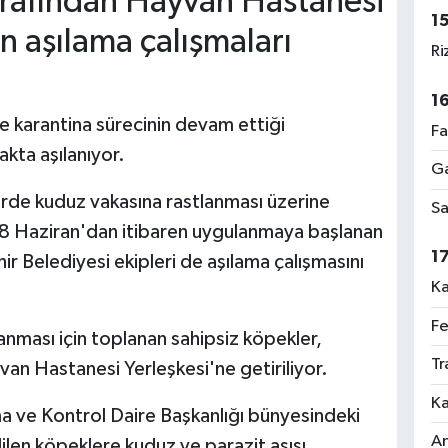
tarafından Hayvan Hastanesi
1
n aşılama çalışmaları
Ri
1
e karantina sürecinin devam ettiği
Fa
akta aşılanıyor.
Ga
erde kuduz vakasına rastlanması üzerine
Sa
 8 Haziran'dan itibaren uygulanmaya başlanan
1
 Belediyesi ekipleri de aşılama çalışmasını
Ka
Fe
anması için toplanan sahipsiz köpekler,
Tr
van Hastanesi Yerleşkesi'ne getiriliyor.
Ka
 ve Kontrol Daire Başkanlığı bünyesindeki
An
len köpeklere kuduz ve parazit aşısı