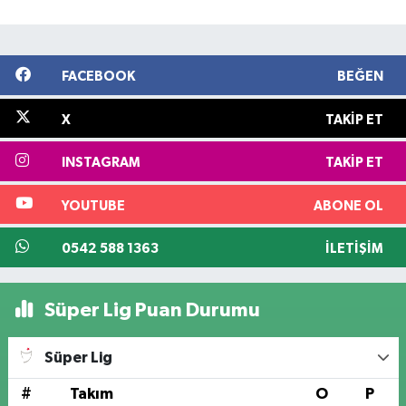
FACEBOOK
BEĞEN
X
TAKIP ET
INSTAGRAM
TAKIP ET
YOUTUBE
ABONE OL
0542 588 1363
İLETIŞIM
Süper Lig Puan Durumu
Süper Lig
#
Takım
O
P