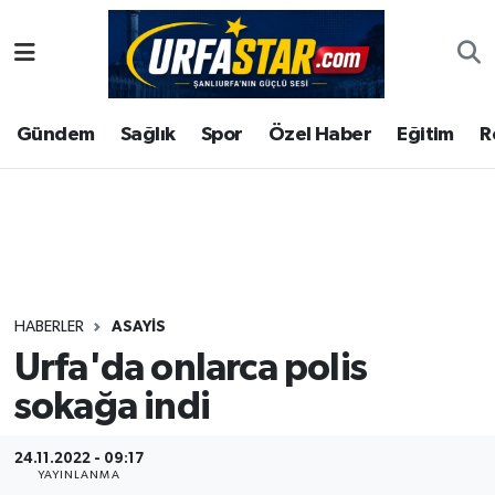
ASAYİS
Şanlıurfa Nöbetçi Eczaneler
Gündem
Sağlık
Spor
Özel Haber
Eğitim
R
ÇEVRE
Şanlıurfa Hava Durumu
DUNYA
Şanlıurfa Namaz Vakitleri
Eğitim
Şanlıurfa Trafik Yoğunluk Haritası
Ekonomi
Süper Lig Puan Durumu ve Fikstür
HABERLER
ASAYİS
Urfa'da onlarca polis
Gündem
Tüm Manşetler
sokağa indi
Kültür
Son Dakika Haberleri
24.11.2022 - 09:17
Magazin
Haber Arşivi
YAYINLANMA