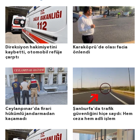
Direksiyon hakimiyetini
Karaköprü'de olası facia
kaybetti, otomobil refüje
önlendi
çarptı
Ceylanpınar’da firari
Şanlıurfa’da trafik
hükümlü jandarmadan
güvenliğini hiçe saydı: Hem
kaçamadı
ceza hem adli işlem