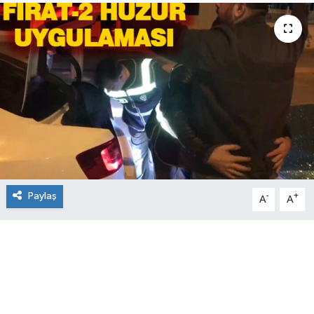
Paylaş
-
+
A
A