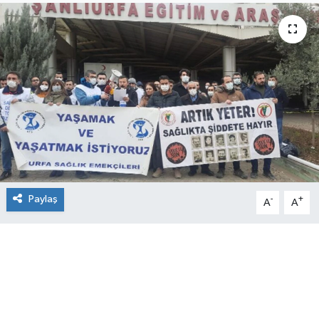
Paylaş
-
+
A
A