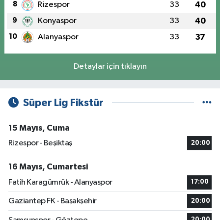
8
Rizespor
33
40
9
Konyaspor
33
40
10
Alanyaspor
33
37
Detaylar için tıklayın
Süper Lig Fikstür
15 Mayıs, Cuma
Rizespor - Beşiktaş
20:00
16 Mayıs, Cumartesi
Fatih Karagümrük - Alanyaspor
17:00
Gaziantep FK - Başakşehir
20:00
20:00