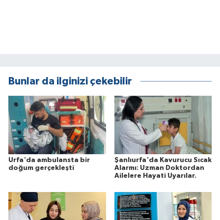
Bunlar da ilginizi çekebilir
Urfa'da ambulansta bir
Şanlıurfa'da Kavurucu Sıcak
doğum gerçekleşti
Alarmı: Uzman Doktordan
Ailelere Hayati Uyarılar.