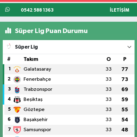
0542 588 1363
İLETIŞIM
Süper Lig Puan Durumu
Süper Lig
#
Takım
O
P
1
Galatasaray
33
77
2
Fenerbahçe
33
73
3
Trabzonspor
33
69
4
Beşiktaş
33
59
5
Göztepe
33
55
6
Başakşehir
33
54
7
Samsunspor
33
48