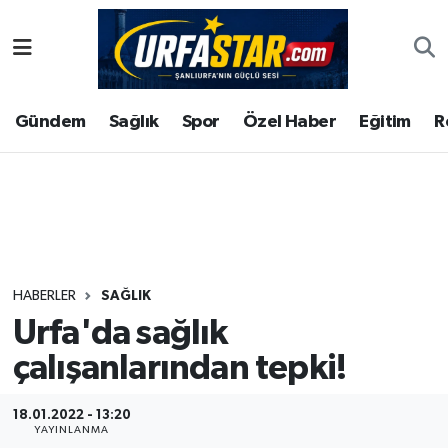
ASAYİS
Şanlıurfa Nöbetçi Eczaneler
Gündem
Sağlık
Spor
Özel Haber
Eğitim
R
ÇEVRE
Şanlıurfa Hava Durumu
DUNYA
Şanlıurfa Namaz Vakitleri
Eğitim
Şanlıurfa Trafik Yoğunluk Haritası
Ekonomi
Süper Lig Puan Durumu ve Fikstür
HABERLER
SAĞLIK
Urfa'da sağlık
Gündem
Tüm Manşetler
çalışanlarından tepki!
Kültür
Son Dakika Haberleri
18.01.2022 - 13:20
Magazin
Haber Arşivi
YAYINLANMA