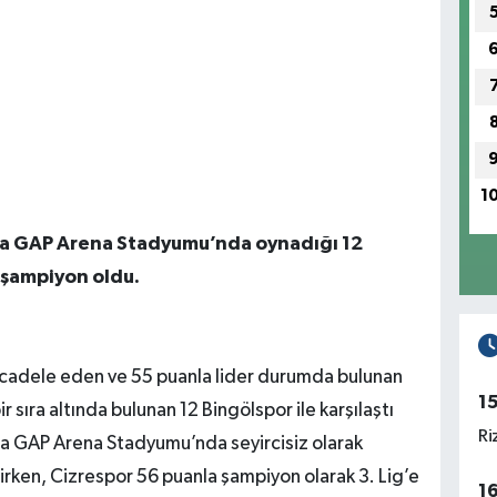
1
rfa GAP Arena Stadyumu’nda oynadığı 12
 şampiyon oldu.
ücadele eden ve 55 puanla lider durumda bulunan
1
 sıra altında bulunan 12 Bingölspor ile karşılaştı
Ri
ma GAP Arena Stadyumu’nda seyircisiz olarak
rirken, Cizrespor 56 puanla şampiyon olarak 3. Lig’e
1