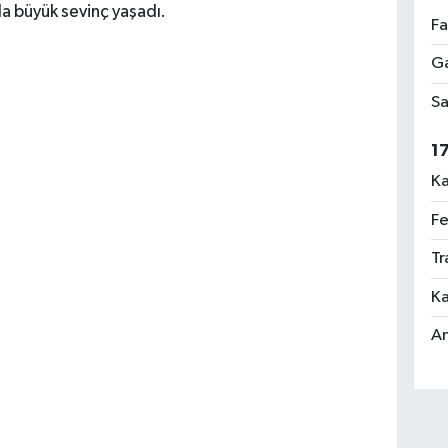
da büyük sevinç yaşadı.
Fa
Ga
Sa
1
Ka
Fe
Tr
Ka
An