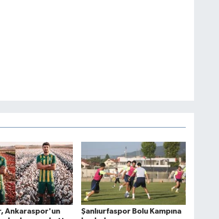
r, Ankaraspor'un
Şanlıurfaspor Bolu Kampına