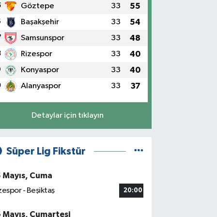
5
Göztepe
33
55
6
Başakşehir
33
54
7
Samsunspor
33
48
8
Rizespor
33
40
9
Konyaspor
33
40
0
Alanyaspor
33
37
Detaylar için tıklayın
Süper Lig Fikstür
5 Mayıs, Cuma
zespor - Beşiktaş
20:00
6 Mayıs, Cumartesi