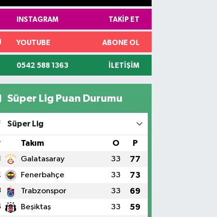
INSTAGRAM
TAKIP ET
YOUTUBE
ABONE OL
0542 588 1363
İLETIŞIM
Süper Lig Puan Durumu
Süper Lig
#
Takım
O
P
1
Galatasaray
33
77
2
Fenerbahçe
33
73
3
Trabzonspor
33
69
4
Beşiktaş
33
59