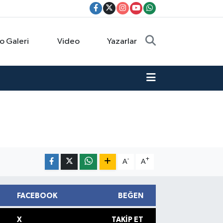
o Galeri
Video
Yazarlar
-
+
A
A
FACEBOOK
BEĞEN
X
TAKIP ET