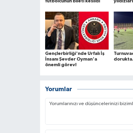
futbolcunun bileti kesildi
yıldızlar
Gençlerbirliği'nde Urfalı İş
Turnuva
İnsanı Şevder Oyman'a
dorukta.
önemli görev!
Yorumlar