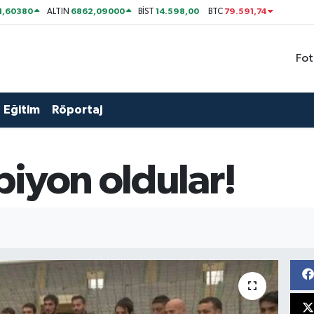
1,60380
6862,09000
14.598,00
79.591,74
ALTIN
BİST
BTC
Fot
Eğitim
Röportaj
iyon oldular!