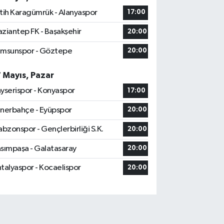
tih Karagümrük - Alanyaspor
17:00
ziantep FK - Başakşehir
20:00
msunspor - Göztepe
20:00
7 Mayıs, Pazar
yserispor - Konyaspor
17:00
nerbahçe - Eyüpspor
20:00
abzonspor - Gençlerbirliği S.K.
20:00
sımpaşa - Galatasaray
20:00
talyaspor - Kocaelispor
20:00