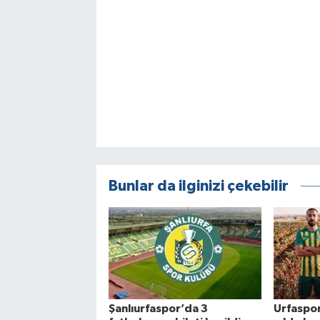
Bunlar da ilginizi çekebilir
Şanlıurfaspor’da 3
Urfaspo