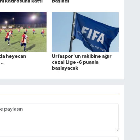
ını kadrosuna kattı
başladı
da heyecan
Urfaspor'un rakibine ağır
..
ceza! Lige -6 puanla
başlayacak