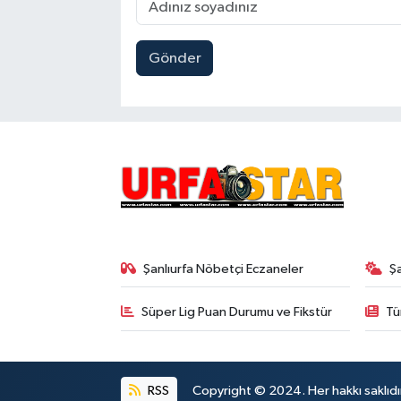
Gönder
Şanlıurfa Nöbetçi Eczaneler
Ş
Süper Lig Puan Durumu ve Fikstür
Tü
RSS
Copyright © 2024. Her hakkı saklıdı