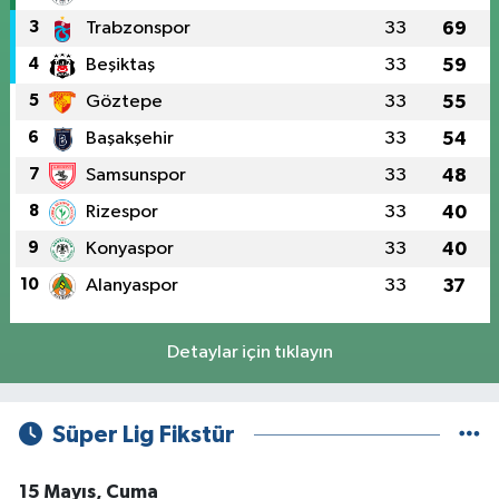
3
Trabzonspor
33
69
4
Beşiktaş
33
59
5
Göztepe
33
55
6
Başakşehir
33
54
7
Samsunspor
33
48
8
Rizespor
33
40
9
Konyaspor
33
40
10
Alanyaspor
33
37
Detaylar için tıklayın
Süper Lig Fikstür
15 Mayıs, Cuma