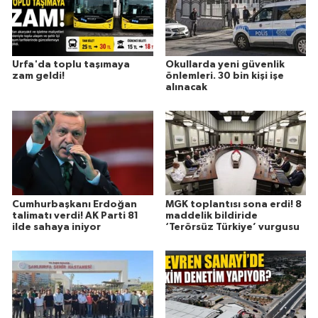
Urfa'da toplu taşımaya
Okullarda yeni güvenlik
zam geldi!
önlemleri. 30 bin kişi işe
alınacak
Cumhurbaşkanı Erdoğan
MGK toplantısı sona erdi! 8
talimatı verdi! AK Parti 81
maddelik bildiride
ilde sahaya iniyor
‘Terörsüz Türkiye’ vurgusu