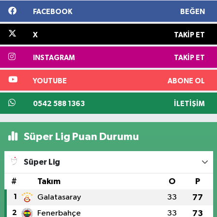
FACEBOOK
BEĞEN
X
TAKIP ET
INSTAGRAM
TAKIP ET
YOUTUBE
ABONE OL
0542 588 1363
İLETIŞIM
Süper Lig Puan Durumu
Süper Lig
#
Takım
O
P
1
Galatasaray
33
77
2
Fenerbahçe
33
73