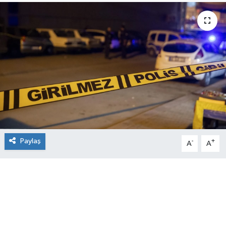
Paylaş
-
+
A
A