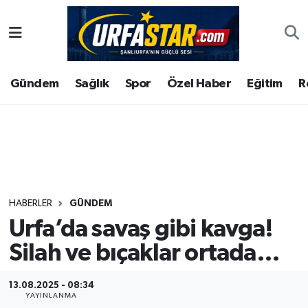
ASAYİS
Şanlıurfa Nöbetçi Eczaneler
Gündem
Sağlık
Spor
Özel Haber
Eğitim
R
ÇEVRE
Şanlıurfa Hava Durumu
DUNYA
Şanlıurfa Namaz Vakitleri
Eğitim
Şanlıurfa Trafik Yoğunluk Haritası
Ekonomi
Süper Lig Puan Durumu ve Fikstür
HABERLER
GÜNDEM
Urfa’da savaş gibi kavga!
Gündem
Tüm Manşetler
Silah ve bıçaklar ortada…
Kültür
Son Dakika Haberleri
13.08.2025 - 08:34
Magazin
Haber Arşivi
YAYINLANMA