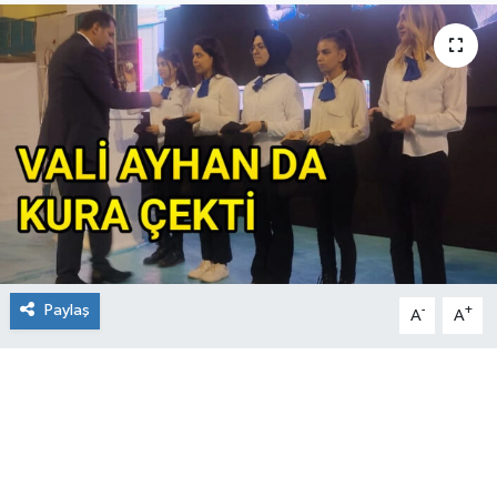
Paylaş
-
+
A
A