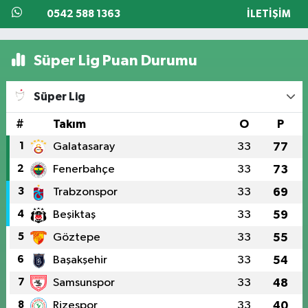
0542 588 1363
İLETIŞIM
Süper Lig Puan Durumu
Süper Lig
#
Takım
O
P
1
Galatasaray
33
77
2
Fenerbahçe
33
73
3
Trabzonspor
33
69
4
Beşiktaş
33
59
5
Göztepe
33
55
6
Başakşehir
33
54
7
Samsunspor
33
48
8
Rizespor
33
40