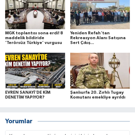
MGK toplantısı sona erdi! 8
Yeniden Refah'tan
maddelik bildiride
Rekreasyon Alanı Satışına
‘Terörsüz Türkiye’ vurgusu
Sert Çıkış...
EVREN SANAYİ'DE KİM
Şanlıurfa 20. Zırhlı Tugay
DENETİM YAPIYOR?
Komutanı emekliye ayrıldı
Yorumlar