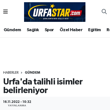
ASAYİS
Şanlıurfa Nöbetçi Eczaneler
Gündem
Sağlık
Spor
Özel Haber
Eğitim
R
ÇEVRE
Şanlıurfa Hava Durumu
DUNYA
Şanlıurfa Namaz Vakitleri
Eğitim
Şanlıurfa Trafik Yoğunluk Haritası
Ekonomi
Süper Lig Puan Durumu ve Fikstür
HABERLER
GÜNDEM
Urfa'da talihli isimler
Gündem
Tüm Manşetler
belirleniyor
Kültür
Son Dakika Haberleri
16.11.2022 - 10:32
Magazin
Haber Arşivi
YAYINLANMA