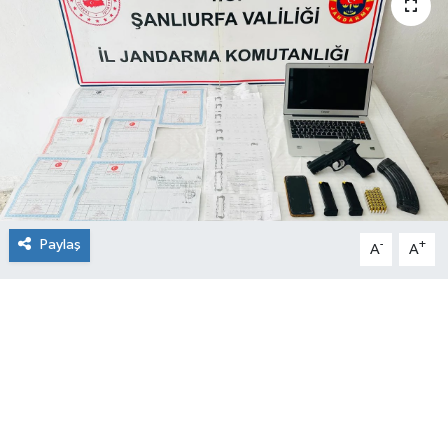
Paylaş
-
+
A
A