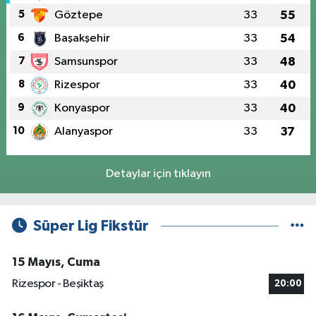
5
Göztepe
33
55
6
Başakşehir
33
54
7
Samsunspor
33
48
8
Rizespor
33
40
9
Konyaspor
33
40
10
Alanyaspor
33
37
Detaylar için tıklayın
Süper Lig Fikstür
15 Mayıs, Cuma
Rizespor - Beşiktaş
20:00