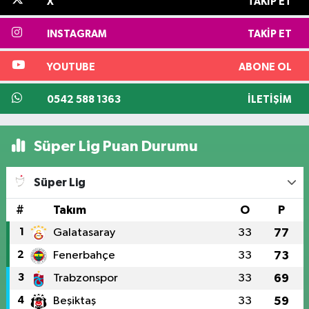
X
TAKIP ET
INSTAGRAM
TAKIP ET
YOUTUBE
ABONE OL
0542 588 1363
İLETIŞIM
Süper Lig Puan Durumu
Süper Lig
#
Takım
O
P
1
Galatasaray
33
77
2
Fenerbahçe
33
73
3
Trabzonspor
33
69
4
Beşiktaş
33
59