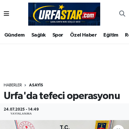
ASAYİS
Şanlıurfa Nöbetçi Eczaneler
Gündem
Sağlık
Spor
Özel Haber
Eğitim
R
ÇEVRE
Şanlıurfa Hava Durumu
DUNYA
Şanlıurfa Namaz Vakitleri
Eğitim
Şanlıurfa Trafik Yoğunluk Haritası
Ekonomi
Süper Lig Puan Durumu ve Fikstür
HABERLER
ASAYİS
Urfa'da tefeci operasyonu
Gündem
Tüm Manşetler
Kültür
Son Dakika Haberleri
24.07.2025 - 14:49
YAYINLANMA
Magazin
Haber Arşivi