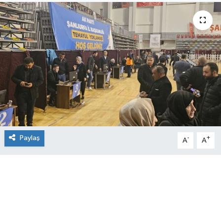
Paylaş
-
+
A
A