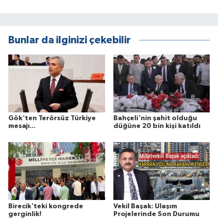
Bunlar da ilginizi çekebilir
Gök'ten Terörsüz Türkiye
Bahçeli'nin şahit olduğu
mesajı...
düğüne 20 bin kişi katıldı
Birecik'teki kongrede
Vekil Başak: Ulaşım
gerginlik!
Projelerinde Son Durumu