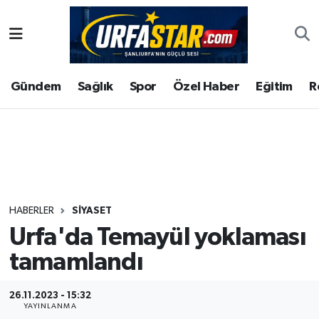
ASAYİS
Şanlıurfa Nöbetçi Eczaneler
Gündem
Sağlık
Spor
Özel Haber
Eğitim
R
ÇEVRE
Şanlıurfa Hava Durumu
DUNYA
Şanlıurfa Namaz Vakitleri
Eğitim
Şanlıurfa Trafik Yoğunluk Haritası
Ekonomi
Süper Lig Puan Durumu ve Fikstür
HABERLER
SIYASET
Urfa'da Temayül yoklaması
Gündem
Tüm Manşetler
tamamlandı
Kültür
Son Dakika Haberleri
26.11.2023 - 15:32
Magazin
Haber Arşivi
YAYINLANMA