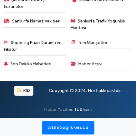
Eczaneler
Şanlıurfa Namaz Vakitleri
Şanlıurfa Trafik Yoğunluk
Haritası
Süper Lig Puan Durumu ve
Tüm Manşetler
Fikstür
Son Dakika Haberleri
Haber Arşivi
RSS
Copyright © 2024. Her hakkı saklıdır.
Haber Yazılımı:
TE Bilişim
A Life Sağlık Grubu