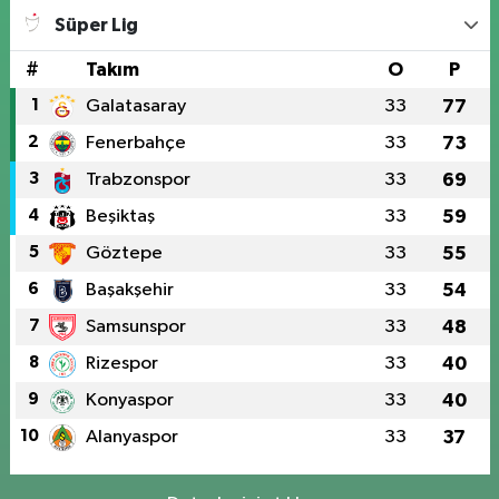
Süper Lig
#
Takım
O
P
1
Galatasaray
33
77
2
Fenerbahçe
33
73
3
Trabzonspor
33
69
4
Beşiktaş
33
59
5
Göztepe
33
55
6
Başakşehir
33
54
7
Samsunspor
33
48
8
Rizespor
33
40
9
Konyaspor
33
40
10
Alanyaspor
33
37