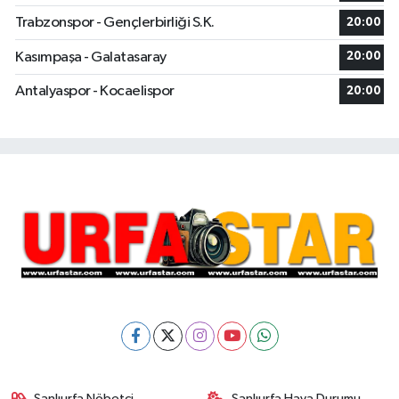
Trabzonspor - Gençlerbirliği S.K.
20:00
Kasımpaşa - Galatasaray
20:00
Antalyaspor - Kocaelispor
20:00
Şanlıurfa Nöbetçi
Şanlıurfa Hava Durumu