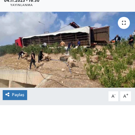
04.11.2023 - 16:30
YAYINLANMA
Paylaş
-
+
A
A