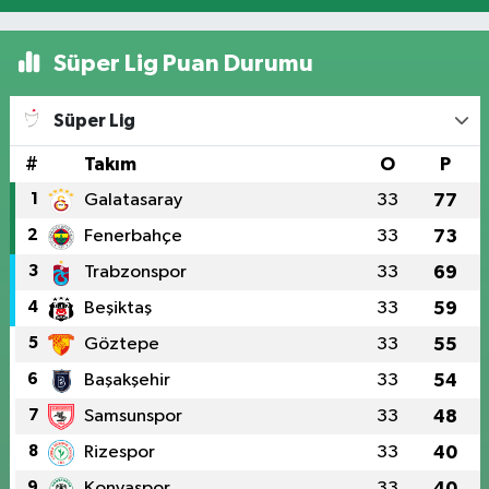
Süper Lig Puan Durumu
Süper Lig
#
Takım
O
P
1
Galatasaray
33
77
2
Fenerbahçe
33
73
3
Trabzonspor
33
69
4
Beşiktaş
33
59
5
Göztepe
33
55
6
Başakşehir
33
54
7
Samsunspor
33
48
8
Rizespor
33
40
9
Konyaspor
33
40