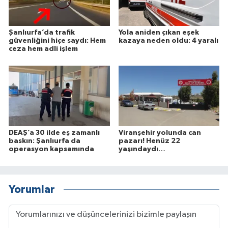
Şanlıurfa’da trafik
Yola aniden çıkan eşek
güvenliğini hiçe saydı: Hem
kazaya neden oldu: 4 yaralı
ceza hem adli işlem
DEAŞ’a 30 ilde eş zamanlı
Viranşehir yolunda can
baskın: Şanlıurfa da
pazarı! Henüz 22
operasyon kapsamında
yaşındaydı…
Yorumlar