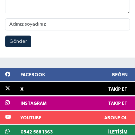
Gönder
FACEBOOK
BEĞEN
X
TAKIP ET
INSTAGRAM
TAKIP ET
YOUTUBE
ABONE OL
0542 588 1363
İLETIŞIM