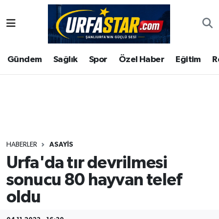
ASAYİS
Şanlıurfa Nöbetçi Eczaneler
Gündem
Sağlık
Spor
Özel Haber
Eğitim
R
ÇEVRE
Şanlıurfa Hava Durumu
DUNYA
Şanlıurfa Namaz Vakitleri
Eğitim
Şanlıurfa Trafik Yoğunluk Haritası
Ekonomi
Süper Lig Puan Durumu ve Fikstür
HABERLER
ASAYİS
Urfa'da tır devrilmesi
Gündem
Tüm Manşetler
sonucu 80 hayvan telef
Kültür
Son Dakika Haberleri
oldu
Magazin
Haber Arşivi