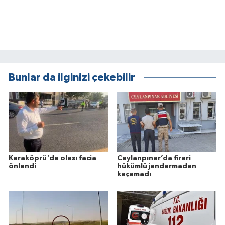
Bunlar da ilginizi çekebilir
Karaköprü'de olası facia
Ceylanpınar’da firari
önlendi
hükümlü jandarmadan
kaçamadı