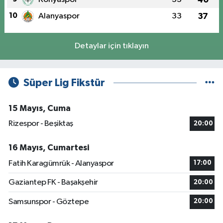
10
Alanyaspor
33
37
Detaylar için tıklayın
Süper Lig Fikstür
15 Mayıs, Cuma
Rizespor - Beşiktaş
20:00
16 Mayıs, Cumartesi
Fatih Karagümrük - Alanyaspor
17:00
Gaziantep FK - Başakşehir
20:00
Samsunspor - Göztepe
20:00