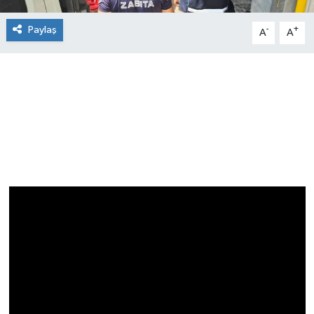
Paylaş
-
+
A
A