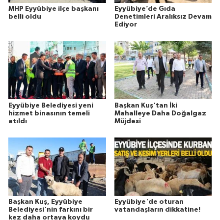
MHP Eyyübiye ilçe başkanı
Eyyübiye’de Gıda
belli oldu
Denetimleri Aralıksız Devam
Ediyor
Eyyübiye Belediyesi yeni
Başkan Kuş'tan İki
hizmet binasının temeli
Mahalleye Daha Doğalgaz
atıldı
Müjdesi
Başkan Kuş, Eyyübiye
Eyyübiye'de oturan
Belediyesi'nin farkını bir
vatandaşların dikkatine!
kez daha ortaya koydu