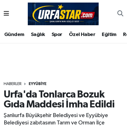
ASAYİS
Şanlıurfa Nöbetçi Eczaneler
Gündem
Sağlık
Spor
Özel Haber
Eğitim
R
ÇEVRE
Şanlıurfa Hava Durumu
DUNYA
Şanlıurfa Namaz Vakitleri
Eğitim
Şanlıurfa Trafik Yoğunluk Haritası
Ekonomi
Süper Lig Puan Durumu ve Fikstür
HABERLER
EYYÜBİYE
Urfa'da Tonlarca Bozuk
Gündem
Tüm Manşetler
Gıda Maddesi İmha Edildi
Kültür
Son Dakika Haberleri
Şanlıurfa Büyükşehir Belediyesi ve Eyyübiye
Belediyesi zabıtasının Tarım ve Orman İlçe
Magazin
Haber Arşivi