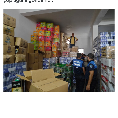
çöplüğüne gönderildi.