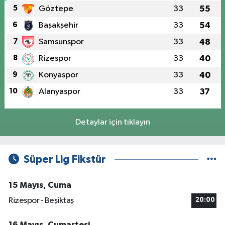
5
Göztepe
33
55
6
Başakşehir
33
54
7
Samsunspor
33
48
8
Rizespor
33
40
9
Konyaspor
33
40
10
Alanyaspor
33
37
Detaylar için tıklayın
Süper Lig Fikstür
15 Mayıs, Cuma
Rizespor - Beşiktaş
20:00
16 Mayıs, Cumartesi