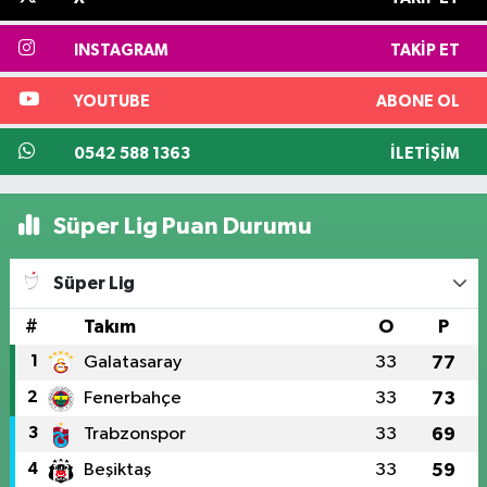
INSTAGRAM
TAKIP ET
YOUTUBE
ABONE OL
0542 588 1363
İLETIŞIM
Süper Lig Puan Durumu
Süper Lig
#
Takım
O
P
1
Galatasaray
33
77
2
Fenerbahçe
33
73
3
Trabzonspor
33
69
4
Beşiktaş
33
59