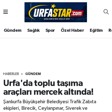
ASAYİS
Şanlıurfa Nöbetçi Eczaneler
Gündem
Sağlık
Spor
Özel Haber
Eğitim
R
ÇEVRE
Şanlıurfa Hava Durumu
DUNYA
Şanlıurfa Namaz Vakitleri
Eğitim
Şanlıurfa Trafik Yoğunluk Haritası
Ekonomi
Süper Lig Puan Durumu ve Fikstür
HABERLER
GÜNDEM
Urfa'da toplu taşıma
Gündem
Tüm Manşetler
araçları mercek altında!
Kültür
Son Dakika Haberleri
Şanlıurfa Büyükşehir Belediyesi Trafik Zabıta
ekipleri, Birecik, Ceylanpınar, Siverek ve
Magazin
Haber Arşivi