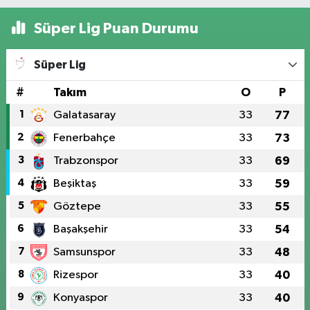
Süper Lig Puan Durumu
Süper Lig
#
Takım
O
P
1
Galatasaray
33
77
2
Fenerbahçe
33
73
3
Trabzonspor
33
69
4
Beşiktaş
33
59
5
Göztepe
33
55
6
Başakşehir
33
54
7
Samsunspor
33
48
8
Rizespor
33
40
9
Konyaspor
33
40