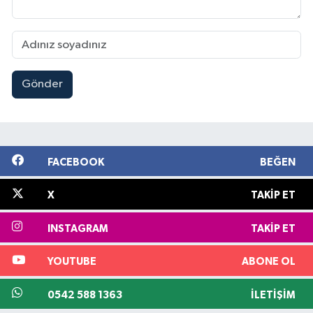
Gönder
FACEBOOK
BEĞEN
X
TAKIP ET
INSTAGRAM
TAKIP ET
YOUTUBE
ABONE OL
0542 588 1363
İLETIŞIM