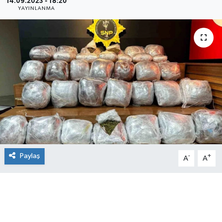
14.09.2023 - 18:20
YAYINLANMA
Paylaş
-
+
A
A