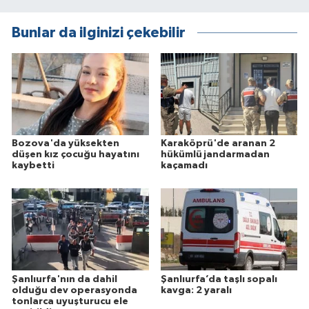
Bunlar da ilginizi çekebilir
Bozova'da yüksekten
Karaköprü'de aranan 2
düşen kız çocuğu hayatını
hükümlü jandarmadan
kaybetti
kaçamadı
Şanlıurfa'nın da dahil
Şanlıurfa’da taşlı sopalı
olduğu dev operasyonda
kavga: 2 yaralı
tonlarca uyuşturucu ele