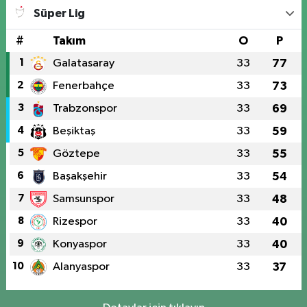
Süper Lig
#
Takım
O
P
1
Galatasaray
33
77
2
Fenerbahçe
33
73
3
Trabzonspor
33
69
4
Beşiktaş
33
59
5
Göztepe
33
55
6
Başakşehir
33
54
7
Samsunspor
33
48
8
Rizespor
33
40
9
Konyaspor
33
40
10
Alanyaspor
33
37