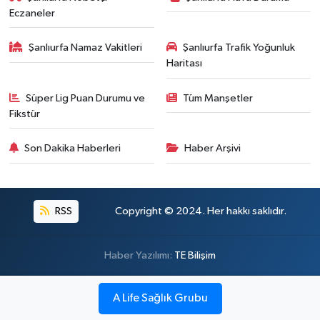
Eczaneler
Şanlıurfa Namaz Vakitleri
Şanlıurfa Trafik Yoğunluk
Haritası
Süper Lig Puan Durumu ve
Tüm Manşetler
Fikstür
Son Dakika Haberleri
Haber Arşivi
RSS
Copyright © 2024. Her hakkı saklıdır.
Haber Yazılımı:
TE Bilişim
A Life Sağlık Grubu