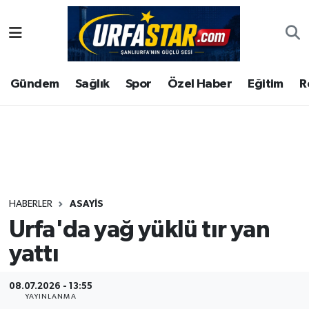
ASAYİS
Şanlıurfa Nöbetçi Eczaneler
Gündem
Sağlık
Spor
Özel Haber
Eğitim
R
ÇEVRE
Şanlıurfa Hava Durumu
DUNYA
Şanlıurfa Namaz Vakitleri
Eğitim
Şanlıurfa Trafik Yoğunluk Haritası
Ekonomi
Süper Lig Puan Durumu ve Fikstür
HABERLER
ASAYİS
Urfa'da yağ yüklü tır yan
Gündem
Tüm Manşetler
yattı
Kültür
Son Dakika Haberleri
08.07.2026 - 13:55
Magazin
Haber Arşivi
YAYINLANMA