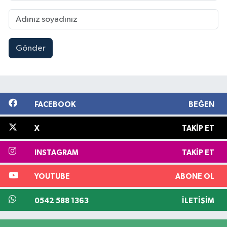
Gönder
FACEBOOK
BEĞEN
X
TAKIP ET
INSTAGRAM
TAKIP ET
YOUTUBE
ABONE OL
0542 588 1363
İLETIŞIM