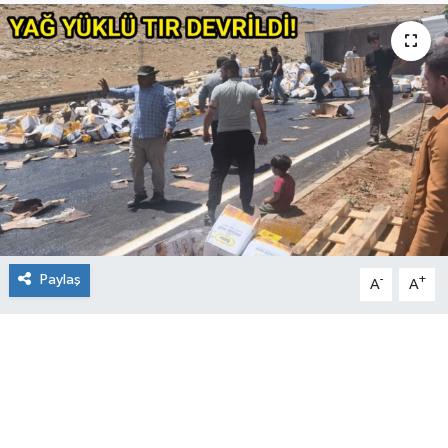
Paylaş
-
+
A
A