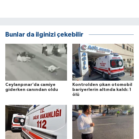
Bunlar da ilginizi çekebilir
Ceylanpınar’da camiye
Kontrolden çıkan otomobil
giderken canından oldu
bariyerlerin altında kaldı: 1
ölü