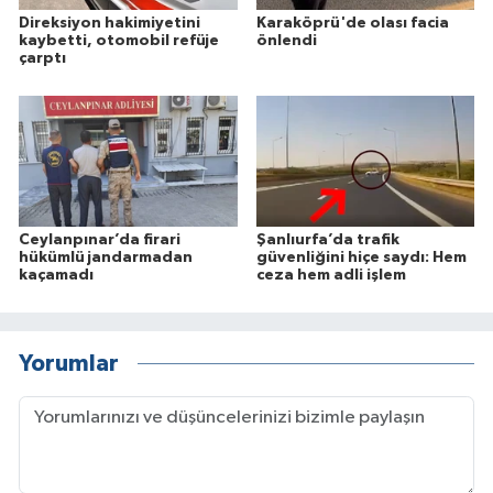
Direksiyon hakimiyetini
Karaköprü'de olası facia
kaybetti, otomobil refüje
önlendi
çarptı
Ceylanpınar’da firari
Şanlıurfa’da trafik
hükümlü jandarmadan
güvenliğini hiçe saydı: Hem
kaçamadı
ceza hem adli işlem
Yorumlar