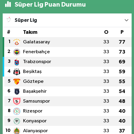
Süper Lig Puan Durumu
Süper Lig
#
Takım
O
P
1
Galatasaray
33
77
2
Fenerbahçe
33
73
3
Trabzonspor
33
69
4
Beşiktaş
33
59
5
Göztepe
33
55
6
Başakşehir
33
54
7
Samsunspor
33
48
8
Rizespor
33
40
9
Konyaspor
33
40
10
Alanyaspor
33
37