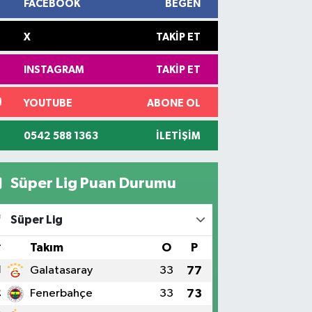
FACEBOOK
BEĞEN
X
TAKIP ET
INSTAGRAM
TAKIP ET
YOUTUBE
ABONE OL
0542 588 1363
İLETIŞIM
Süper Lig Puan Durumu
Süper Lig
#
Takım
O
P
1
Galatasaray
33
77
2
Fenerbahçe
33
73