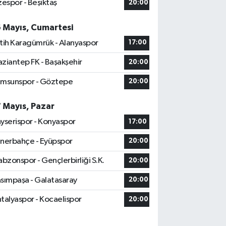
zespor - Beşiktaş
20:00
6 Mayıs, Cumartesi
tih Karagümrük - Alanyaspor
17:00
ziantep FK - Başakşehir
20:00
msunspor - Göztepe
20:00
7 Mayıs, Pazar
yserispor - Konyaspor
17:00
nerbahçe - Eyüpspor
20:00
abzonspor - Gençlerbirliği S.K.
20:00
sımpaşa - Galatasaray
20:00
talyaspor - Kocaelispor
20:00