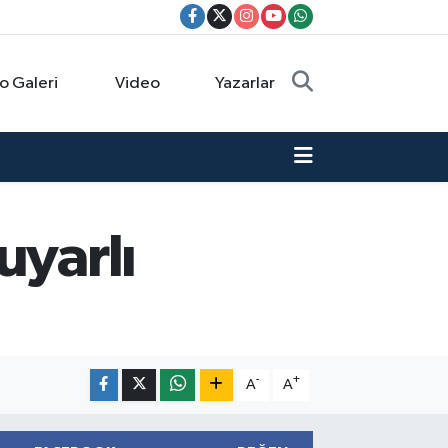
o Galeri
Video
Yazarlar
uyarlı
-
+
A
A