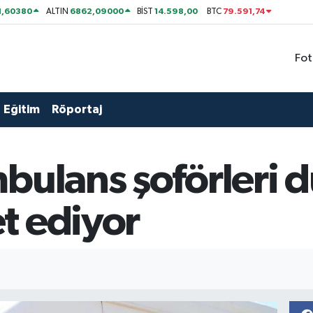
1,60380
6862,09000
14.598,00
79.591,74
ALTIN
BİST
BTC
Fot
Eğitim
Röportaj
bulans şoförleri d
t ediyor