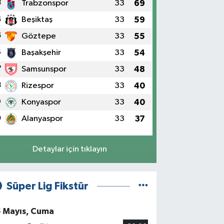
3
Trabzonspor
33
69
4
Beşiktaş
33
59
5
Göztepe
33
55
6
Başakşehir
33
54
7
Samsunspor
33
48
8
Rizespor
33
40
9
Konyaspor
33
40
0
Alanyaspor
33
37
Detaylar için tıklayın
Süper Lig Fikstür
5 Mayıs, Cuma