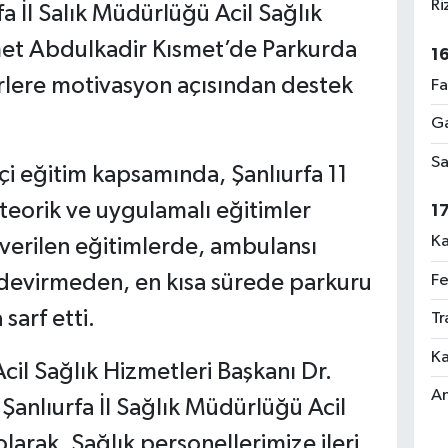
Ri
fa İl Salık Müdürlüğü Acil Sağlık
met Abdulkadir Kısmet’de Parkurda
1
rlere motivasyon açısından destek
Fa
Ga
Sa
çi eğitim kapsamında, Şanlıurfa 11
eorik ve uygulamalı eğitimler
1
Ka
a verilen eğitimlerde, ambulansı
 devirmeden, en kısa sürede parkuru
Fe
arf etti.
Tr
Ka
Acil Sağlık Hizmetleri Başkanı Dr.
An
anlıurfa İl Sağlık Müdürlüğü Acil
larak, Sağlık personellerimize ileri