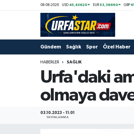
45,43620
53,38690
6
08-08-2026
USD
EUR
GBP
ASAYİS
Şanlıurfa Nöbetçi Eczaneler
ÇEVRE
Şanlıurfa Hava Durumu
Gündem
Sağlık
Spor
Özel Haber
DUNYA
Şanlıurfa Namaz Vakitleri
HABERLER
SAĞLIK
Eğitim
Şanlıurfa Trafik Yoğunluk Haritası
Urfa'daki am
Ekonomi
Süper Lig Puan Durumu ve Fikstür
olmaya dave
Gündem
Tüm Manşetler
03.10.2023 - 11:01
Kültür
Son Dakika Haberleri
YAYINLANMA
Magazin
Haber Arşivi