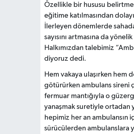
Özellikle bir hususu belirtm
eğitime katılmasından dolay
İlerleyen dönemlerde sahada
sayısını artmasına da yöneli
Halkımızdan talebimiz “Ambu
diyoruz dedi.
Hem vakaya ulaşırken hem de 
götürürken ambulans sireni ç
fermuar mantığıyla o güzerga
yanaşmak suretiyle ortadan 
hepimiz her an ambulansın için
sürücülerden ambulanslara yo