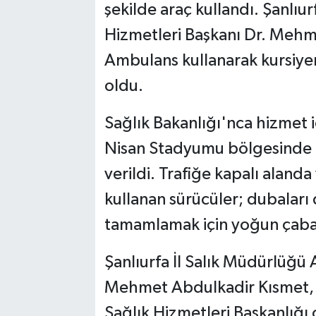
şekilde araç kullandı. Şanlıur
Hizmetleri Başkanı Dr. Meh
Ambulans kullanarak kursiye
oldu.
Sağlık Bakanlığı'nca hizmet i
Nisan Stadyumu bölgesinde t
verildi. Trafiğe kapalı aland
kullanan sürücüler; dubaları
tamamlamak için yoğun çaba s
Şanlıurfa İl Salık Müdürlüğü 
Mehmet Abdulkadir Kısmet, Ş
Sağlık Hizmetleri Başkanlığı o