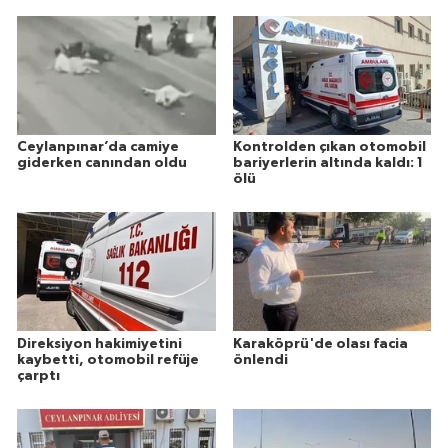
Ceylanpınar’da camiye
Kontrolden çıkan otomobil
giderken canından oldu
bariyerlerin altında kaldı: 1
ölü
Direksiyon hakimiyetini
Karaköprü'de olası facia
kaybetti, otomobil refüje
önlendi
çarptı