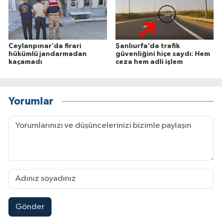
Ceylanpınar’da firari
Şanlıurfa’da trafik
hükümlü jandarmadan
güvenliğini hiçe saydı: Hem
kaçamadı
ceza hem adli işlem
Yorumlar
Gönder