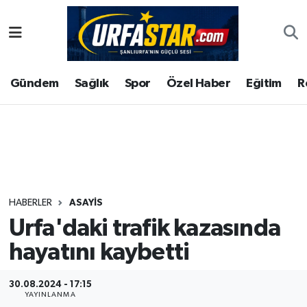
ASAYİS
Şanlıurfa Nöbetçi Eczaneler
Gündem
Sağlık
Spor
Özel Haber
Eğitim
R
ÇEVRE
Şanlıurfa Hava Durumu
DUNYA
Şanlıurfa Namaz Vakitleri
Eğitim
Şanlıurfa Trafik Yoğunluk Haritası
Ekonomi
Süper Lig Puan Durumu ve Fikstür
HABERLER
ASAYİS
Urfa'daki trafik kazasında
Gündem
Tüm Manşetler
hayatını kaybetti
Kültür
Son Dakika Haberleri
30.08.2024 - 17:15
Magazin
Haber Arşivi
YAYINLANMA