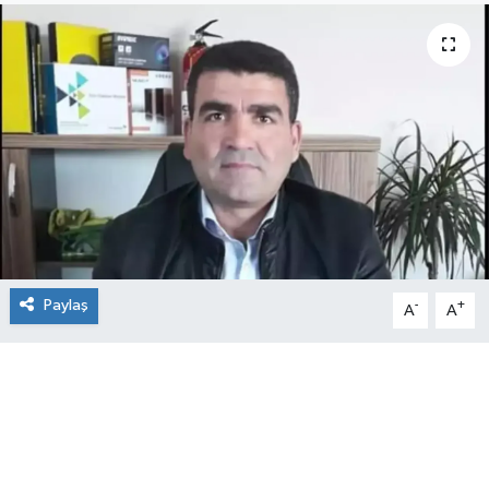
Paylaş
-
+
A
A