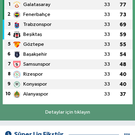
1
Galatasaray
33
77
2
Fenerbahçe
33
73
3
Trabzonspor
33
69
4
Beşiktaş
33
59
5
Göztepe
33
55
6
Başakşehir
33
54
7
Samsunspor
33
48
8
Rizespor
33
40
9
Konyaspor
33
40
10
Alanyaspor
33
37
Detaylar için tıklayın
Süper Lig Fikstür