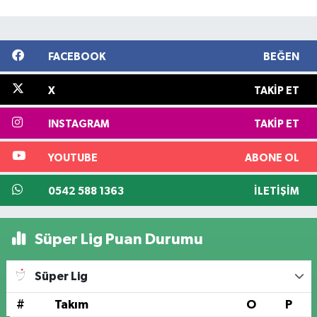
FACEBOOK
BEĞEN
X
TAKIP ET
INSTAGRAM
TAKIP ET
YOUTUBE
ABONE OL
0542 588 1363
İLETIŞIM
Süper Lig Puan Durumu
Süper Lig
#
Takım
O
P