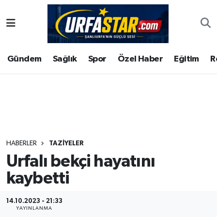
ASAYİS
Şanlıurfa Nöbetçi Eczaneler
Gündem
Sağlık
Spor
Özel Haber
Eğitim
R
ÇEVRE
Şanlıurfa Hava Durumu
DUNYA
Şanlıurfa Namaz Vakitleri
Eğitim
Şanlıurfa Trafik Yoğunluk Haritası
Ekonomi
Süper Lig Puan Durumu ve Fikstür
HABERLER
TAZİYELER
Urfalı bekçi hayatını
Gündem
Tüm Manşetler
kaybetti
Kültür
Son Dakika Haberleri
14.10.2023 - 21:33
Magazin
Haber Arşivi
YAYINLANMA