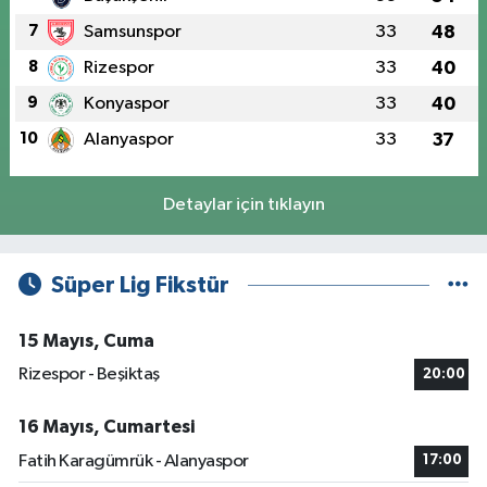
7
Samsunspor
33
48
8
Rizespor
33
40
9
Konyaspor
33
40
10
Alanyaspor
33
37
Detaylar için tıklayın
Süper Lig Fikstür
15 Mayıs, Cuma
Rizespor - Beşiktaş
20:00
16 Mayıs, Cumartesi
Fatih Karagümrük - Alanyaspor
17:00