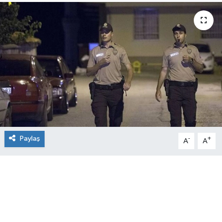
Paylaş
-
+
A
A