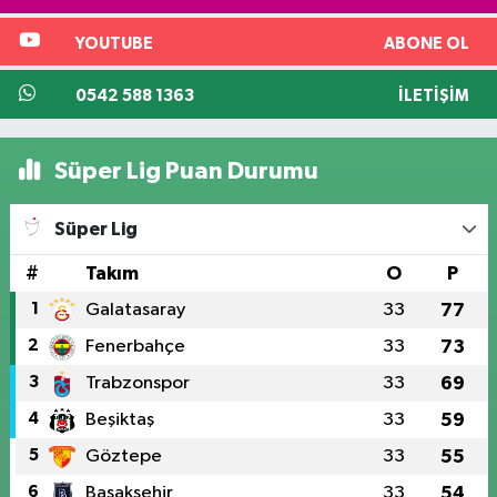
YOUTUBE
ABONE OL
0542 588 1363
İLETIŞIM
Süper Lig Puan Durumu
Süper Lig
#
Takım
O
P
1
Galatasaray
33
77
2
Fenerbahçe
33
73
3
Trabzonspor
33
69
4
Beşiktaş
33
59
5
Göztepe
33
55
6
Başakşehir
33
54