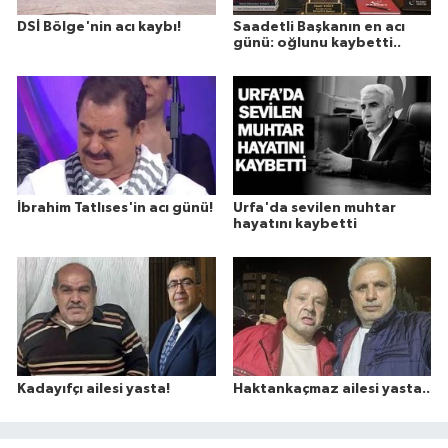
DSİ Bölge'nin acı kaybı!
Saadetli Başkanın en acı
günü: oğlunu kaybetti..
İbrahim Tatlıses'in acı günü!
Urfa'da sevilen muhtar
hayatını kaybetti
Kadayıfçı ailesi yasta!
Haktankaçmaz ailesi yasta..