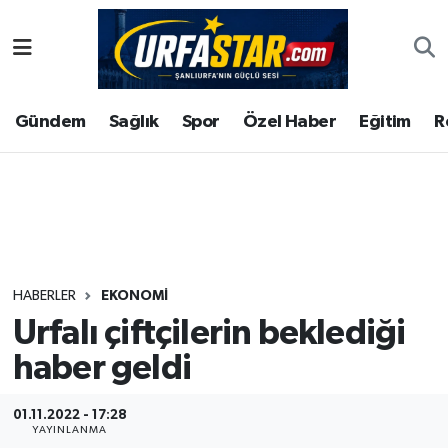
ASAYİS
Şanlıurfa Nöbetçi Eczaneler
Gündem
Sağlık
Spor
Özel Haber
Eğitim
R
ÇEVRE
Şanlıurfa Hava Durumu
DUNYA
Şanlıurfa Namaz Vakitleri
Eğitim
Şanlıurfa Trafik Yoğunluk Haritası
Ekonomi
Süper Lig Puan Durumu ve Fikstür
HABERLER
EKONOMI
Urfalı çiftçilerin beklediği
Gündem
Tüm Manşetler
haber geldi
Kültür
Son Dakika Haberleri
01.11.2022 - 17:28
Magazin
Haber Arşivi
YAYINLANMA