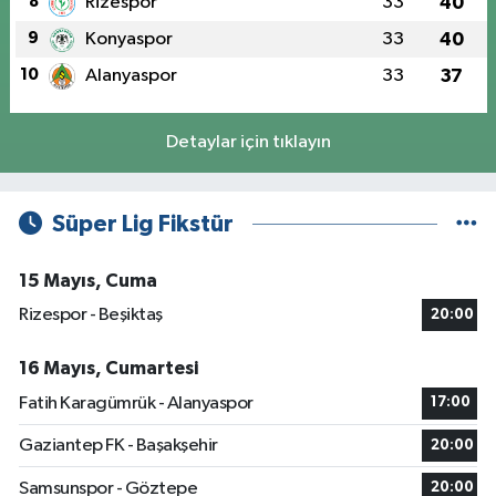
8
Rizespor
33
40
9
Konyaspor
33
40
10
Alanyaspor
33
37
Detaylar için tıklayın
Süper Lig Fikstür
15 Mayıs, Cuma
Rizespor - Beşiktaş
20:00
16 Mayıs, Cumartesi
Fatih Karagümrük - Alanyaspor
17:00
Gaziantep FK - Başakşehir
20:00
Samsunspor - Göztepe
20:00