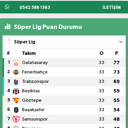
0542 588 1363
İLETIŞIM
Süper Lig Puan Durumu
Süper Lig
#
Takım
O
P
1
Galatasaray
33
77
2
Fenerbahçe
33
73
3
Trabzonspor
33
69
4
Beşiktaş
33
59
5
Göztepe
33
55
6
Başakşehir
33
54
7
Samsunspor
33
48