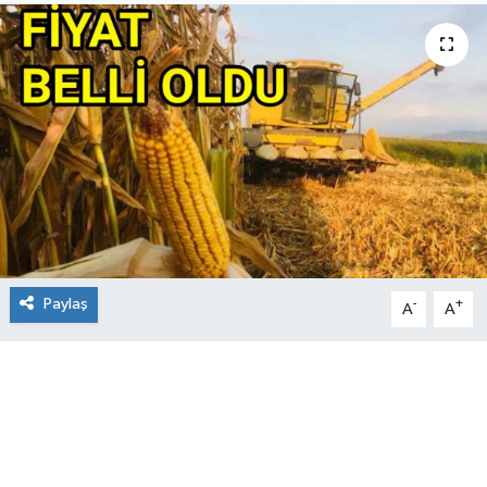
Paylaş
-
+
A
A