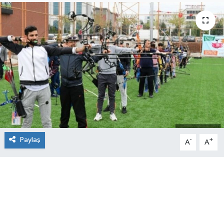
Paylaş
-
+
A
A