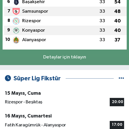
6
Başakşehir
33
54
7
Samsunspor
33
48
8
Rizespor
33
40
9
Konyaspor
33
40
10
Alanyaspor
33
37
Detaylar için tıklayın
Süper Lig Fikstür
15 Mayıs, Cuma
Rizespor - Beşiktaş
20:00
16 Mayıs, Cumartesi
Fatih Karagümrük - Alanyaspor
17:00