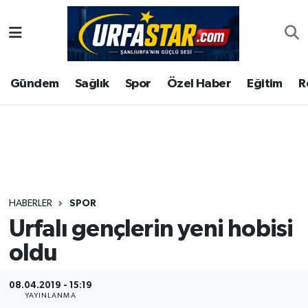
ASAYİS
Şanlıurfa Nöbetçi Eczaneler
Gündem
Sağlık
Spor
Özel Haber
Eğitim
R
ÇEVRE
Şanlıurfa Hava Durumu
DUNYA
Şanlıurfa Namaz Vakitleri
Eğitim
Şanlıurfa Trafik Yoğunluk Haritası
Ekonomi
Süper Lig Puan Durumu ve Fikstür
HABERLER
SPOR
Urfalı gençlerin yeni hobisi
Gündem
Tüm Manşetler
oldu
Kültür
Son Dakika Haberleri
08.04.2019 - 15:19
Magazin
Haber Arşivi
YAYINLANMA