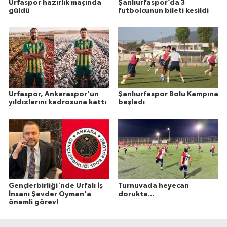
Urfaspor hazırlık maçında
Şanlıurfaspor’da 3
güldü
futbolcunun bileti kesildi
Urfaspor, Ankaraspor'un
Şanlıurfaspor Bolu Kampına
yıldızlarını kadrosuna kattı
başladı
Gençlerbirliği'nde Urfalı İş
Turnuvada heyecan
İnsanı Şevder Oyman'a
dorukta...
önemli görev!