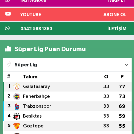
INSTAGRAM
TAKIP ET
YOUTUBE
ABONE OL
0542 588 1363
İLETIŞIM
Süper Lig Puan Durumu
Süper Lig
#
Takım
O
P
1
Galatasaray
33
77
2
Fenerbahçe
33
73
3
Trabzonspor
33
69
4
Beşiktaş
33
59
5
Göztepe
33
55