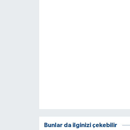
Bunlar da ilginizi çekebilir