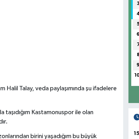
1
m Halil Talay, veda paylaşımında şu ifadelere
la taşıdığım Kastamonuspor ile olan
ır.
1
ezonlarından birini yaşadığım bu büyük