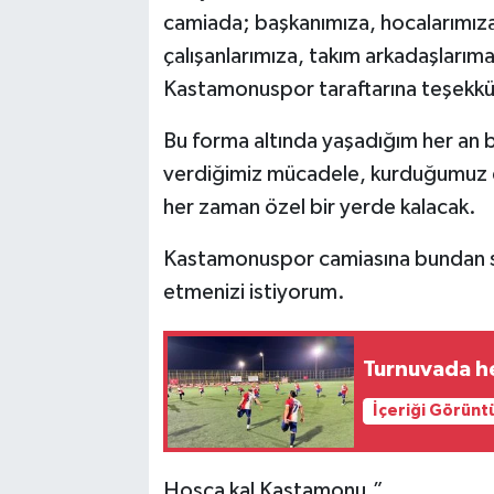
camiada; başkanımıza, hocalarımıza
çalışanlarımıza, takım arkadaşlarıma
Kastamonuspor taraftarına teşekkü
Bu forma altında yaşadığım her an b
verdiğimiz mücadele, kurduğumuz do
her zaman özel bir yerde kalacak.
Kastamonuspor camiasına bundan sonr
etmenizi istiyorum.
Turnuvada h
İçeriği Görünt
Hoşça kal Kastamonu.”