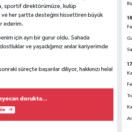
Ri
, sportif direktörümüze, kulüp
 ve her şartta desteğini hissettiren büyük
1
r ederim.
Fa
enim için ayrı bir gurur oldu. Sahada
Ga
stluklar ve yaşadığımız anılar kariyerimde
Sa
1
aki süreçte başarılar diliyor, hakkınızı helal
Ka
Fe
Tr
eyecan dorukta...
Ka
üle
An