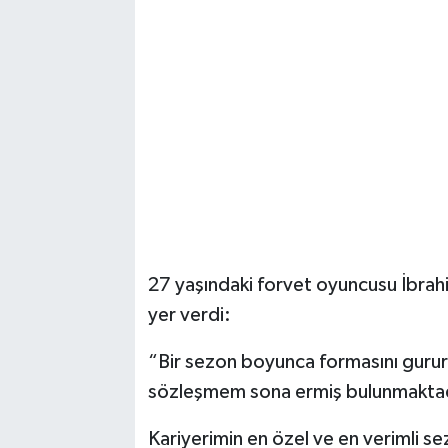
27 yaşındaki forvet oyuncusu İbrahi
yer verdi:
“Bir sezon boyunca formasını gurur
sözleşmem sona ermiş bulunmaktad
Kariyerimin en özel ve en verimli s