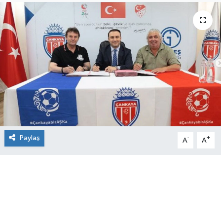
Paylaş
-
+
A
A