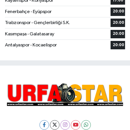
Kayserispor - Konyaspor
17:00
Fenerbahçe - Eyüpspor
20:00
Trabzonspor - Gençlerbirliği S.K.
20:00
Kasımpaşa - Galatasaray
20:00
Antalyaspor - Kocaelispor
20:00