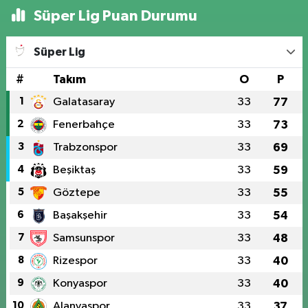
Süper Lig Puan Durumu
Süper Lig
#
Takım
O
P
1
Galatasaray
33
77
2
Fenerbahçe
33
73
3
Trabzonspor
33
69
4
Beşiktaş
33
59
5
Göztepe
33
55
6
Başakşehir
33
54
7
Samsunspor
33
48
8
Rizespor
33
40
9
Konyaspor
33
40
10
Alanyaspor
33
37