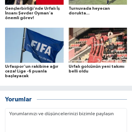
Gençlerbirliği'nde Urfalı İş
Turnuvada heyecan
İnsanı Şevder Oyman'a
dorukta...
önemli görev!
Urfaspor'un rakibine ağır
Urfalı golcünün yeni takımı
ceza! Lige -6 puanla
belli oldu
başlayacak
Yorumlar