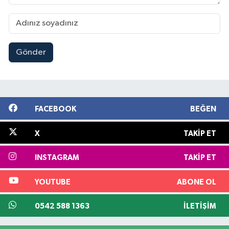
Gönder
FACEBOOK
BEĞEN
X
TAKIP ET
INSTAGRAM
TAKIP ET
YOUTUBE
ABONE OL
0542 588 1363
İLETIŞIM