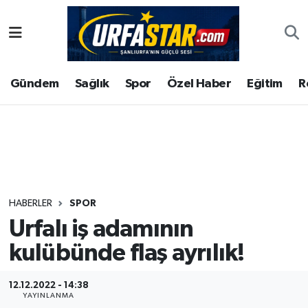
ASAYİS
Şanlıurfa Nöbetçi Eczaneler
Gündem
Sağlık
Spor
Özel Haber
Eğitim
R
ÇEVRE
Şanlıurfa Hava Durumu
DUNYA
Şanlıurfa Namaz Vakitleri
Eğitim
Şanlıurfa Trafik Yoğunluk Haritası
Ekonomi
Süper Lig Puan Durumu ve Fikstür
HABERLER
SPOR
Urfalı iş adamının
Gündem
Tüm Manşetler
kulübünde flaş ayrılık!
Kültür
Son Dakika Haberleri
12.12.2022 - 14:38
Magazin
Haber Arşivi
YAYINLANMA