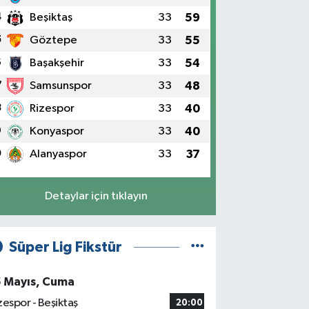
4
Beşiktaş
33
59
5
Göztepe
33
55
6
Başakşehir
33
54
7
Samsunspor
33
48
8
Rizespor
33
40
9
Konyaspor
33
40
0
Alanyaspor
33
37
Detaylar için tıklayın
Süper Lig Fikstür
5 Mayıs, Cuma
zespor - Beşiktaş
20:00