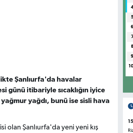
1
likte Şanlıurfa'da havalar
 günü itibariyle sıcaklığın iyice
yağmur yağdı, bunü ise sisli hava
1
isi olan Şanlıurfa'da yeni yeni kış
Ri