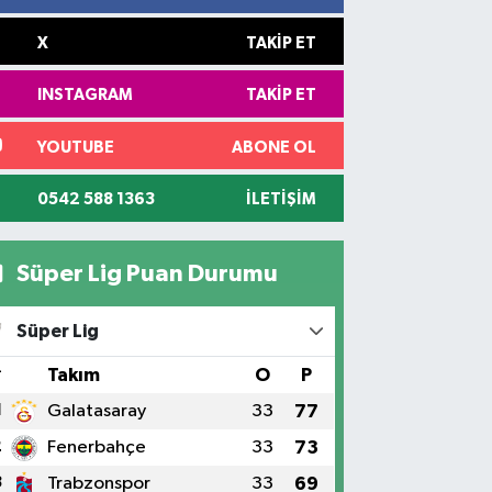
X
TAKIP ET
INSTAGRAM
TAKIP ET
YOUTUBE
ABONE OL
0542 588 1363
İLETIŞIM
Süper Lig Puan Durumu
Süper Lig
#
Takım
O
P
1
Galatasaray
33
77
2
Fenerbahçe
33
73
3
Trabzonspor
33
69