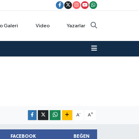
o Galeri
Video
Yazarlar
-
+
A
A
FACEBOOK
BEĞEN