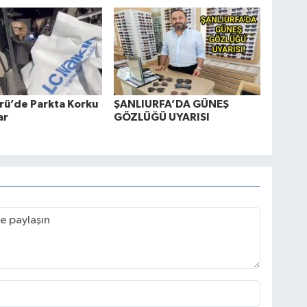
rü’de Parkta Korku
ŞANLIURFA’DA GÜNEŞ
ar
GÖZLÜĞÜ UYARISI