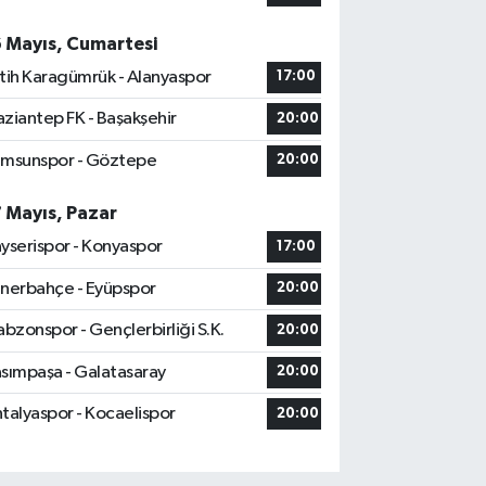
6 Mayıs, Cumartesi
tih Karagümrük - Alanyaspor
17:00
ziantep FK - Başakşehir
20:00
msunspor - Göztepe
20:00
7 Mayıs, Pazar
yserispor - Konyaspor
17:00
nerbahçe - Eyüpspor
20:00
abzonspor - Gençlerbirliği S.K.
20:00
sımpaşa - Galatasaray
20:00
talyaspor - Kocaelispor
20:00