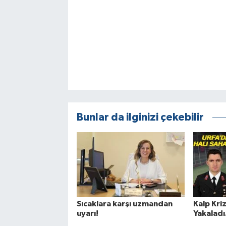
Bunlar da ilginizi çekebilir
Sıcaklara karşı uzmandan
Kalp Kri
uyarı!
Yakaladı