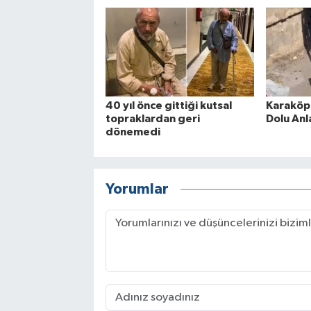
40 yıl önce gittiği kutsal
Karaköp
topraklardan geri
Dolu Anl
dönemedi
Yorumlar