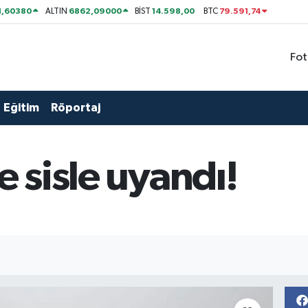
1,60380
6862,09000
14.598,00
79.591,74
ALTIN
BİST
BTC
Fot
Eğitim
Röportaj
e sisle uyandı!