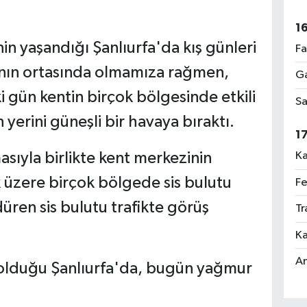
1
nin yaşandığı Şanlıurfa'da kış günleri
Fa
yının ortasında olmamıza rağmen,
Ga
 gün kentin birçok bölgesinde etkili
Sa
 yerini güneşli bir havaya bıraktı.
1
sıyla birlikte kent merkezinin
Ka
 üzere birçok bölgede sis bulutu
Fe
rdüren sis bulutu trafikte görüş
Tr
.
Ka
An
 olduğu Şanlıurfa'da, bugün yağmur