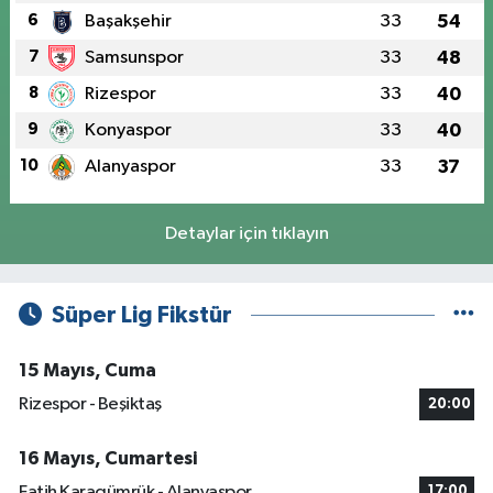
6
Başakşehir
33
54
7
Samsunspor
33
48
8
Rizespor
33
40
9
Konyaspor
33
40
10
Alanyaspor
33
37
Detaylar için tıklayın
Süper Lig Fikstür
15 Mayıs, Cuma
Rizespor - Beşiktaş
20:00
16 Mayıs, Cumartesi
Fatih Karagümrük - Alanyaspor
17:00