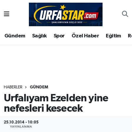
ASAYİS
Şanlıurfa Nöbetçi Eczaneler
Gündem
Sağlık
Spor
Özel Haber
Eğitim
R
ÇEVRE
Şanlıurfa Hava Durumu
DUNYA
Şanlıurfa Namaz Vakitleri
Eğitim
Şanlıurfa Trafik Yoğunluk Haritası
Ekonomi
Süper Lig Puan Durumu ve Fikstür
HABERLER
GÜNDEM
Urfalıyam Ezelden yine
Gündem
Tüm Manşetler
nefesleri kesecek
Kültür
Son Dakika Haberleri
25.10.2014 - 10:05
Magazin
Haber Arşivi
YAYINLANMA