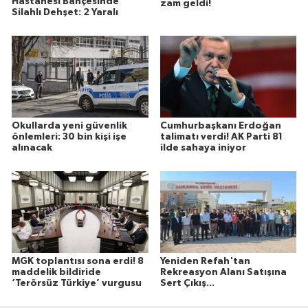
Hastanesi Bahçesinde
zam geldi!
Silahlı Dehşet: 2 Yaralı
Okullarda yeni güvenlik
Cumhurbaşkanı Erdoğan
önlemleri: 30 bin kişi işe
talimatı verdi! AK Parti 81
alınacak
ilde sahaya iniyor
MGK toplantısı sona erdi! 8
Yeniden Refah'tan
maddelik bildiride
Rekreasyon Alanı Satışına
‘Terörsüz Türkiye’ vurgusu
Sert Çıkış...