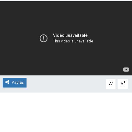
Paylaş
-
+
A
A