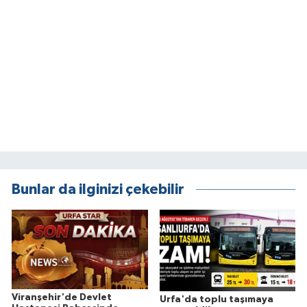
Bunlar da ilginizi çekebilir
Viranşehir'de Devlet
Urfa'da toplu taşımaya