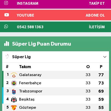
INSTAGRAM
TAKIP ET
YOUTUBE
ABONE OL
0542 588 1363
İLETIŞIM
Süper Lig Puan Durumu
Süper Lig
#
Takım
O
P
1
Galatasaray
33
77
2
Fenerbahçe
33
73
3
Trabzonspor
33
69
4
Beşiktaş
33
59
5
Göztepe
33
55