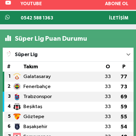
YOUTUBE
ABONE OL
0542 588 1363
İLETIŞIM
Süper Lig Puan Durumu
Süper Lig
#
Takım
O
P
1
Galatasaray
33
77
2
Fenerbahçe
33
73
3
Trabzonspor
33
69
4
Beşiktaş
33
59
5
Göztepe
33
55
6
Başakşehir
33
54