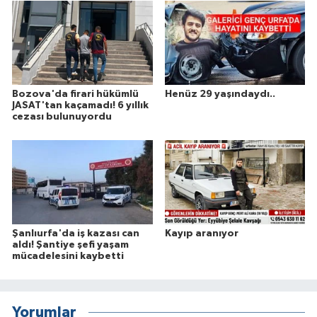
Bozova'da firari hükümlü
Henüz 29 yaşındaydı..
JASAT'tan kaçamadı! 6 yıllık
cezası bulunuyordu
Şanlıurfa'da iş kazası can
Kayıp aranıyor
aldı! Şantiye şefi yaşam
mücadelesini kaybetti
Yorumlar