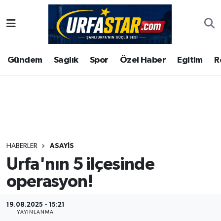
ASAYİS
Şanlıurfa Nöbetçi Eczaneler
Gündem
Sağlık
Spor
Özel Haber
Eğitim
R
ÇEVRE
Şanlıurfa Hava Durumu
DUNYA
Şanlıurfa Namaz Vakitleri
Eğitim
Şanlıurfa Trafik Yoğunluk Haritası
Ekonomi
Süper Lig Puan Durumu ve Fikstür
HABERLER
ASAYİS
Urfa'nın 5 ilçesinde
Gündem
Tüm Manşetler
operasyon!
Kültür
Son Dakika Haberleri
19.08.2025 - 15:21
Magazin
Haber Arşivi
YAYINLANMA