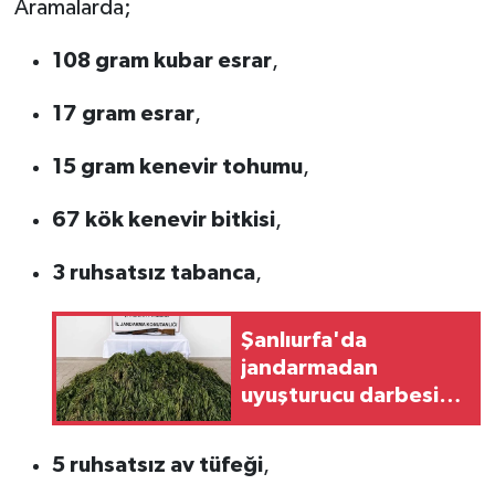
Aramalarda;
108 gram kubar esrar
,
17 gram esrar
,
15 gram kenevir tohumu
,
67 kök kenevir bitkisi
,
3 ruhsatsız tabanca
,
Şanlıurfa'da
jandarmadan
uyuşturucu darbesi!
610 kök kenevir
yakalandı
5 ruhsatsız av tüfeği
,