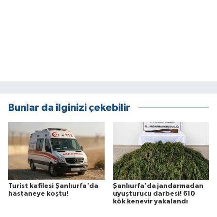
Bunlar da ilginizi çekebilir
Turist kafilesi Şanlıurfa'da
Şanlıurfa'da jandarmadan
hastaneye koştu!
uyuşturucu darbesi! 610
kök kenevir yakalandı