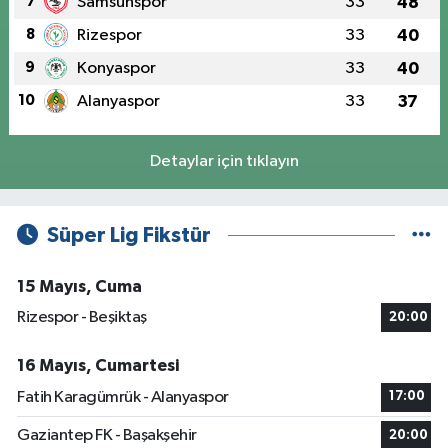
7
Samsunspor
33
48
8
Rizespor
33
40
9
Konyaspor
33
40
10
Alanyaspor
33
37
Detaylar için tıklayın
Süper Lig Fikstür
15 Mayıs, Cuma
Rizespor - Beşiktaş
20:00
16 Mayıs, Cumartesi
Fatih Karagümrük - Alanyaspor
17:00
Gaziantep FK - Başakşehir
20:00