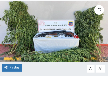
Paylaş
-
+
A
A