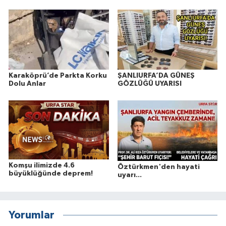
Karaköprü’de Parkta Korku
ŞANLIURFA’DA GÜNEŞ
Dolu Anlar
GÖZLÜĞÜ UYARISI
Komşu ilimizde 4.6
Öztürkmen'den hayati
büyüklüğünde deprem!
uyarı...
Yorumlar