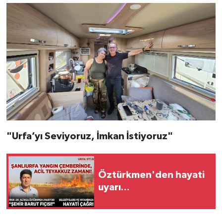
​"Urfa’yı Seviyoruz, İmkan İstiyoruz"
Öztürkmen'den hayati
uyarı...