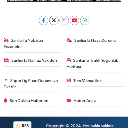
Şanlıurfa Nöbetçi
Şanlıurfa Hava Durumu
Eczaneler
Şanlıurfa Namaz Vakitleri
Şanlıurfa Trafik Yoğunluk
Haritası
Süper Lig Puan Durumu ve
Tüm Manşetler
Fikstür
Son Dakika Haberleri
Haber Arşivi
RSS
Copyright © 2024. Her hakkı saklıdır.