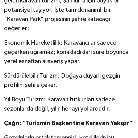
gelen karavan turizmi, Şanlıurfa için büyük bir
potansiyel taşıyor. İşte tam donanımlı bir
"Karavan Park" projesinin şehre katacağı
değerler:
​Ekonomik Hareketlilik: Karavancılar sadece
geçerken uğramaz; konakladıkları süre boyunca
yerel esnaftan alışveriş yapar.
​Sürdürülebilir Turizm: Doğaya duyarlı gezgin
profilini şehre çeker.
​Yıl Boyu Turizm: Karavan tutkunları sadece
sezonlarda değil, yılın her ayı yollardadır.
​Çağrı: "Turizmin Başkentine Karavan Yakışır"
​Gezginlerin ortak temennisi, yetkililerin bu