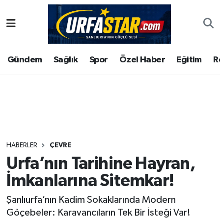
ASAYİS
Şanlıurfa Nöbetçi Eczaneler
Gündem
Sağlık
Spor
Özel Haber
Eğitim
R
ÇEVRE
Şanlıurfa Hava Durumu
DUNYA
Şanlıurfa Namaz Vakitleri
Eğitim
Şanlıurfa Trafik Yoğunluk Haritası
Ekonomi
Süper Lig Puan Durumu ve Fikstür
HABERLER
ÇEVRE
Urfa’nın Tarihine Hayran,
Gündem
Tüm Manşetler
İmkanlarına Sitemkar!
Kültür
Son Dakika Haberleri
Şanlıurfa’nın Kadim Sokaklarında Modern
Göçebeler: Karavancıların Tek Bir İsteği Var!
Magazin
Haber Arşivi