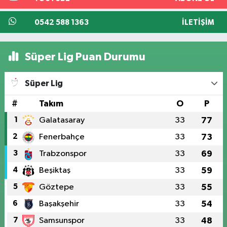
0542 588 1363
İLETIŞIM
Süper Lig Puan Durumu
Süper Lig
#
Takım
O
P
1
Galatasaray
33
77
2
Fenerbahçe
33
73
3
Trabzonspor
33
69
4
Beşiktaş
33
59
5
Göztepe
33
55
6
Başakşehir
33
54
7
Samsunspor
33
48