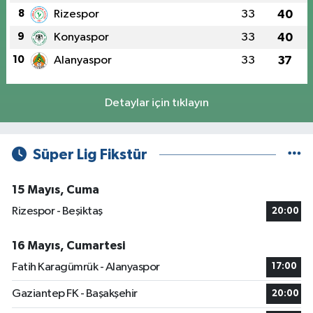
8
Rizespor
33
40
9
Konyaspor
33
40
10
Alanyaspor
33
37
Detaylar için tıklayın
Süper Lig Fikstür
15 Mayıs, Cuma
Rizespor - Beşiktaş
20:00
16 Mayıs, Cumartesi
Fatih Karagümrük - Alanyaspor
17:00
Gaziantep FK - Başakşehir
20:00