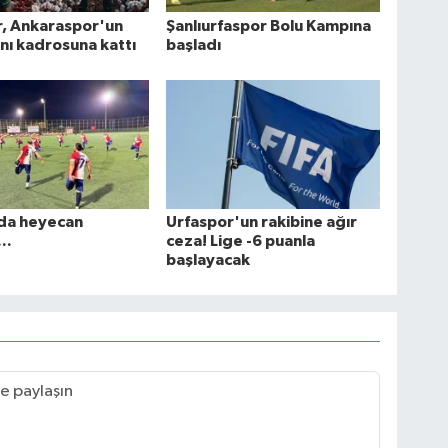
r, Ankaraspor'un
Şanlıurfaspor Bolu Kampına
ını kadrosuna kattı
başladı
da heyecan
Urfaspor'un rakibine ağır
..
ceza! Lige -6 puanla
başlayacak