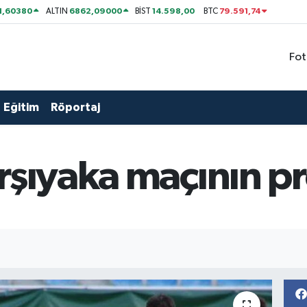
1,60380
6862,09000
14.598,00
79.591,74
ALTIN
BİST
BTC
Fot
Eğitim
Röportaj
rşıyaka maçının pr