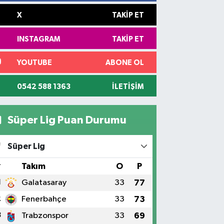
X
TAKIP ET
INSTAGRAM
TAKIP ET
YOUTUBE
ABONE OL
0542 588 1363
İLETIŞIM
Süper Lig Puan Durumu
Süper Lig
#
Takım
O
P
1
Galatasaray
33
77
2
Fenerbahçe
33
73
3
Trabzonspor
33
69