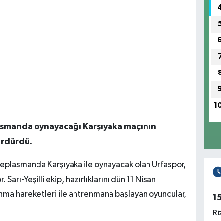
1
asmanda oynayacağı Karşıyaka maçının
sürdürdü.
deplasmanda Karşıyaka ile oynayacak olan Urfaspor,
Sarı-Yeşilli ekip, hazırlıklarını dün 11 Nisan
ma hareketleri ile antrenmana başlayan oyuncular,
1
Ri