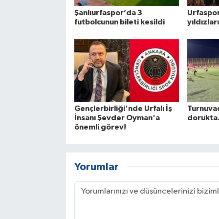
Şanlıurfaspor’da 3
Urfaspo
futbolcunun bileti kesildi
yıldızlar
Gençlerbirliği'nde Urfalı İş
Turnuva
İnsanı Şevder Oyman'a
dorukta.
önemli görev!
Yorumlar