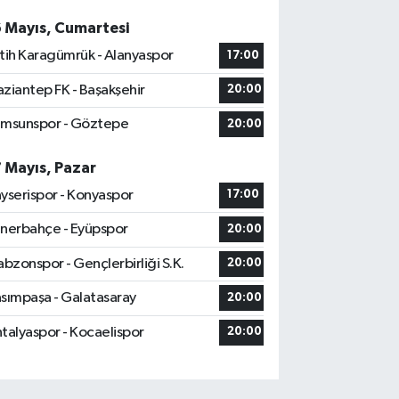
6 Mayıs, Cumartesi
tih Karagümrük - Alanyaspor
17:00
ziantep FK - Başakşehir
20:00
msunspor - Göztepe
20:00
7 Mayıs, Pazar
yserispor - Konyaspor
17:00
nerbahçe - Eyüpspor
20:00
abzonspor - Gençlerbirliği S.K.
20:00
sımpaşa - Galatasaray
20:00
talyaspor - Kocaelispor
20:00