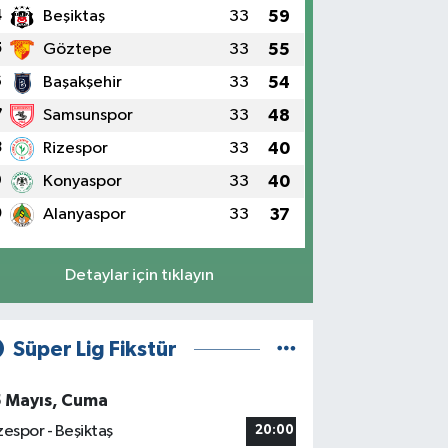
4
Beşiktaş
33
59
5
Göztepe
33
55
6
Başakşehir
33
54
7
Samsunspor
33
48
8
Rizespor
33
40
9
Konyaspor
33
40
0
Alanyaspor
33
37
Detaylar için tıklayın
Süper Lig Fikstür
5 Mayıs, Cuma
zespor - Beşiktaş
20:00