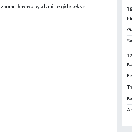
e zamanı havayoluyla İzmir'e gidecek ve
1
Fa
Ga
Sa
1
Ka
Fe
Tr
Ka
An