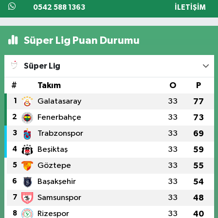
0542 588 1363
İLETIŞIM
Süper Lig Puan Durumu
Süper Lig
#
Takım
O
P
1
Galatasaray
33
77
2
Fenerbahçe
33
73
3
Trabzonspor
33
69
4
Beşiktaş
33
59
5
Göztepe
33
55
6
Başakşehir
33
54
7
Samsunspor
33
48
8
Rizespor
33
40