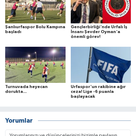
Şanlıurfaspor Bolu Kampına
Gençlerbirliği'nde Urfalı İş
başladı
İnsanı Şevder Oyman'a
önemli görev!
Turnuvada heyecan
Urfaspor'un rakibine ağır
dorukta...
ceza! Lige -6 puanla
başlayacak
Yorumlar