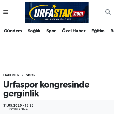
ASAYİS
Şanlıurfa Nöbetçi Eczaneler
Gündem
Sağlık
Spor
Özel Haber
Eğitim
R
ÇEVRE
Şanlıurfa Hava Durumu
DUNYA
Şanlıurfa Namaz Vakitleri
Eğitim
Şanlıurfa Trafik Yoğunluk Haritası
Ekonomi
Süper Lig Puan Durumu ve Fikstür
HABERLER
SPOR
Urfaspor kongresinde
Gündem
Tüm Manşetler
gerginlik
Kültür
Son Dakika Haberleri
31.05.2026 - 15:35
Magazin
Haber Arşivi
YAYINLANMA