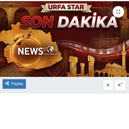
Paylaş
-
+
A
A