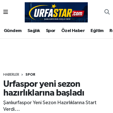
ASAYİS
Şanlıurfa Nöbetçi Eczaneler
Gündem
Sağlık
Spor
Özel Haber
Eğitim
R
ÇEVRE
Şanlıurfa Hava Durumu
DUNYA
Şanlıurfa Namaz Vakitleri
Eğitim
Şanlıurfa Trafik Yoğunluk Haritası
Ekonomi
Süper Lig Puan Durumu ve Fikstür
HABERLER
SPOR
Urfaspor yeni sezon
Gündem
Tüm Manşetler
hazırlıklarına başladı
Kültür
Son Dakika Haberleri
Şanlıurfaspor Yeni Sezon Hazırlıklarına Start
Verdi...
Magazin
Haber Arşivi