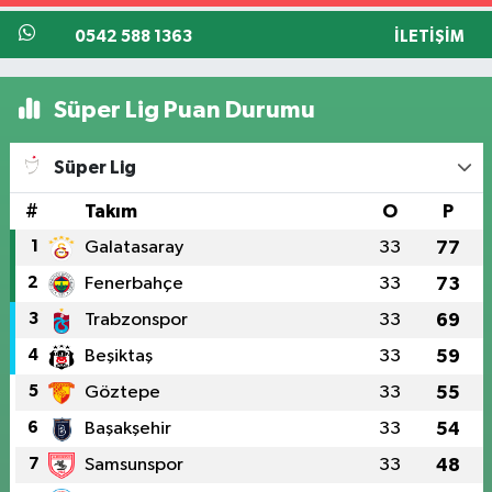
0542 588 1363
İLETIŞIM
Süper Lig Puan Durumu
Süper Lig
#
Takım
O
P
1
Galatasaray
33
77
2
Fenerbahçe
33
73
3
Trabzonspor
33
69
4
Beşiktaş
33
59
5
Göztepe
33
55
6
Başakşehir
33
54
7
Samsunspor
33
48