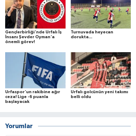
Gençlerbirliği'nde Urfalı İş
Turnuvada heyecan
İnsanı Şevder Oyman'a
dorukta...
önemli görev!
Urfaspor'un rakibine ağır
Urfalı golcünün yeni takımı
ceza! Lige -6 puanla
belli oldu
başlayacak
Yorumlar