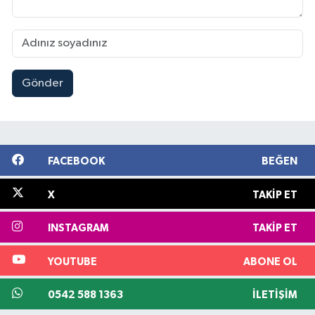
Gönder
FACEBOOK
BEĞEN
X
TAKIP ET
INSTAGRAM
TAKIP ET
YOUTUBE
ABONE OL
0542 588 1363
İLETIŞIM