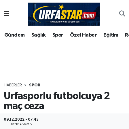
ASAYİS
Şanlıurfa Nöbetçi Eczaneler
Gündem
Sağlık
Spor
Özel Haber
Eğitim
R
ÇEVRE
Şanlıurfa Hava Durumu
DUNYA
Şanlıurfa Namaz Vakitleri
Eğitim
Şanlıurfa Trafik Yoğunluk Haritası
Ekonomi
Süper Lig Puan Durumu ve Fikstür
HABERLER
SPOR
Urfasporlu futbolcuya 2
Gündem
Tüm Manşetler
maç ceza
Kültür
Son Dakika Haberleri
09.12.2022 - 07:43
Magazin
Haber Arşivi
YAYINLANMA