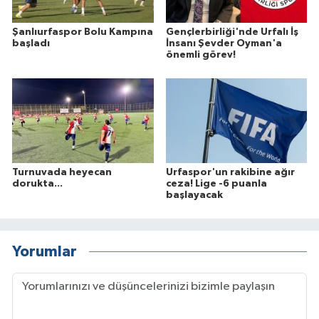
Şanlıurfaspor Bolu Kampına
Gençlerbirliği'nde Urfalı İş
başladı
İnsanı Şevder Oyman'a
önemli görev!
Turnuvada heyecan
Urfaspor'un rakibine ağır
dorukta...
ceza! Lige -6 puanla
başlayacak
Yorumlar