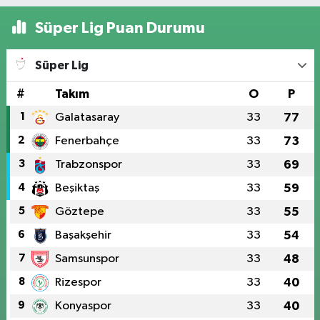
Süper Lig Puan Durumu
Süper Lig
#
Takım
O
P
1
Galatasaray
33
77
2
Fenerbahçe
33
73
3
Trabzonspor
33
69
4
Beşiktaş
33
59
5
Göztepe
33
55
6
Başakşehir
33
54
7
Samsunspor
33
48
8
Rizespor
33
40
9
Konyaspor
33
40