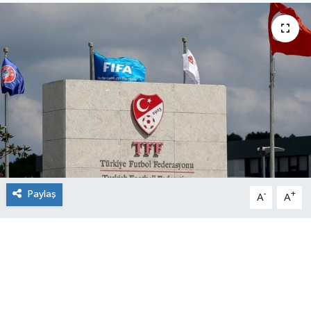
Paylaş
-
+
A
A