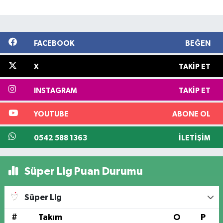
FACEBOOK
BEĞEN
X
TAKIP ET
INSTAGRAM
TAKIP ET
YOUTUBE
ABONE OL
0542 588 1363
İLETIŞIM
Süper Lig Puan Durumu
Süper Lig
#
Takım
O
P