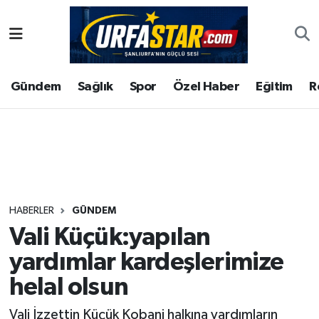
ASAYİS
Şanlıurfa Nöbetçi Eczaneler
Gündem
Sağlık
Spor
Özel Haber
Eğitim
R
ÇEVRE
Şanlıurfa Hava Durumu
DUNYA
Şanlıurfa Namaz Vakitleri
Eğitim
Şanlıurfa Trafik Yoğunluk Haritası
Ekonomi
Süper Lig Puan Durumu ve Fikstür
HABERLER
GÜNDEM
Vali Küçük:yapılan
Gündem
Tüm Manşetler
yardımlar kardeşlerimize
Kültür
Son Dakika Haberleri
helal olsun
Magazin
Haber Arşivi
Vali İzzettin Küçük Kobani halkına yardımların