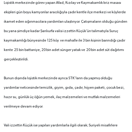
Lojistik merkezinde görev yapan Afad, Kızılay ve Kaymakamlık kriz masası
ekipleri gün boyu kamyonlar aracılığıyla çadır kentle ilçe merkezi ve köylerde
ikamet eden sığınmacılara yardımları ulaştırıyor. Çatışmaların olduğu günden
bu yana şimdiye kadar Şanlıurfa valisi izzettin Küçük’ün talimatıyla Suruç
kaymakamlığı bünyesinde 125 köy ve mahalle ile 3 bin kişinin barındığı çadır
kente 25 bin battaniye, 20 bin adet sünger yatak ve 20 bin adet süt dağıtımı
gerçekleştirildi.
Bunun dışında lojistik merkezinde ayrıca STK’ların da yapmış olduğu
yardımlar neticesinde temizlik, giyim, gıda, çadır, hijyen paketi, çocuk bezi,
hazır su, günlük üç öğün yemek, ilaç malzemeleri ve mutfak malzemeleri
verilmeye devam ediyor.
Vali izzettin Küçük ise yapılan yardımlarla ilgili olarak; Suriyeli misafirlere