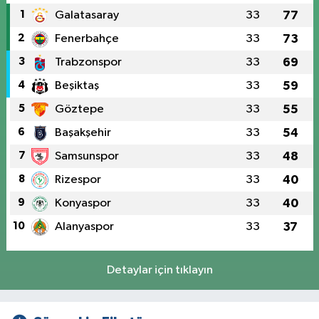
1
Galatasaray
33
77
2
Fenerbahçe
33
73
3
Trabzonspor
33
69
4
Beşiktaş
33
59
5
Göztepe
33
55
6
Başakşehir
33
54
7
Samsunspor
33
48
8
Rizespor
33
40
9
Konyaspor
33
40
10
Alanyaspor
33
37
Detaylar için tıklayın