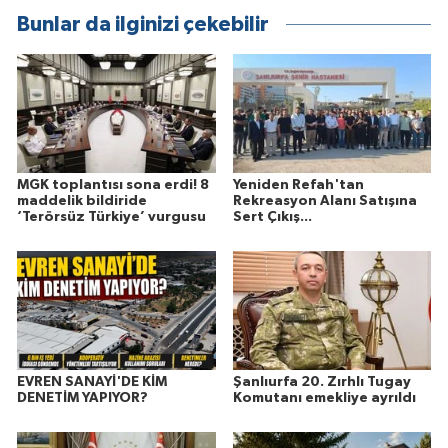
Bunlar da ilginizi çekebilir
MGK toplantısı sona erdi! 8
Yeniden Refah'tan
maddelik bildiride
Rekreasyon Alanı Satışına
‘Terörsüz Türkiye’ vurgusu
Sert Çıkış...
EVREN SANAYİ'DE KİM
Şanlıurfa 20. Zırhlı Tugay
DENETİM YAPIYOR?
Komutanı emekliye ayrıldı