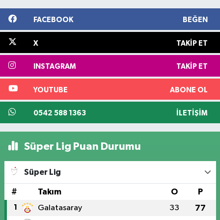
FACEBOOK
BEĞEN
X
TAKIP ET
INSTAGRAM
TAKIP ET
YOUTUBE
ABONE OL
0542 588 1363
İLETIŞIM
Süper Lig Puan Durumu
Süper Lig
#
Takım
O
P
1
Galatasaray
33
77