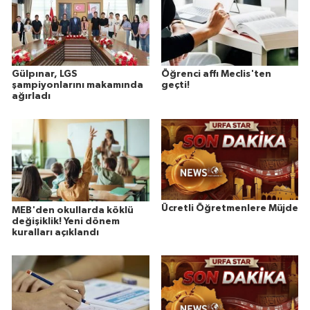
Gülpınar, LGS
Öğrenci affı Meclis'ten
şampiyonlarını makamında
geçti!
ağırladı
Ücretli Öğretmenlere Müjde
MEB'den okullarda köklü
değişiklik! Yeni dönem
kuralları açıklandı