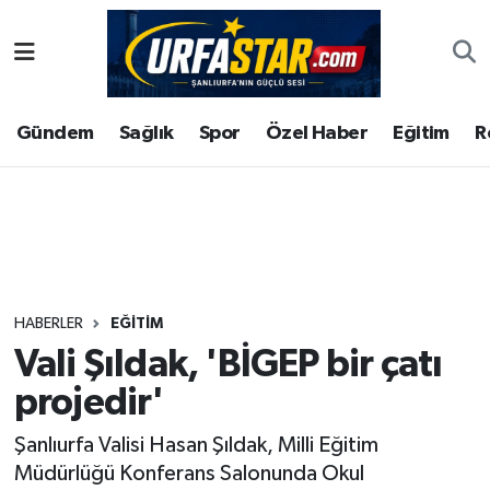
ASAYİS
Şanlıurfa Nöbetçi Eczaneler
Gündem
Sağlık
Spor
Özel Haber
Eğitim
R
ÇEVRE
Şanlıurfa Hava Durumu
DUNYA
Şanlıurfa Namaz Vakitleri
Eğitim
Şanlıurfa Trafik Yoğunluk Haritası
Ekonomi
Süper Lig Puan Durumu ve Fikstür
HABERLER
EĞITIM
Vali Şıldak, 'BİGEP bir çatı
Gündem
Tüm Manşetler
projedir'
Kültür
Son Dakika Haberleri
Şanlıurfa Valisi Hasan Şıldak, Milli Eğitim
Müdürlüğü Konferans Salonunda Okul
Magazin
Haber Arşivi