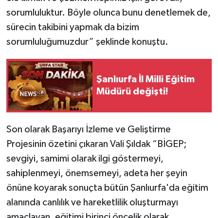
sorumluluktur. Böyle olunca bunu denetlemek de,
sürecin takibini yapmak da bizim
sorumluluğumuzdur” şeklinde konuştu.
Şanlıurfa İl Milli Eğitim
Müdürü değişti!
Son olarak Başarıyı İzleme ve Geliştirme
Projesinin özetini çıkaran Vali Şıldak “BİGEP;
sevgiyi, samimi olarak ilgi göstermeyi,
sahiplenmeyi, önemsemeyi, adeta her şeyin
önüne koyarak sonuçta bütün Şanlıurfa'da eğitim
alanında canlılık ve hareketlilik oluşturmayı
amaçlayan, eğitimi birinci öncelik olarak