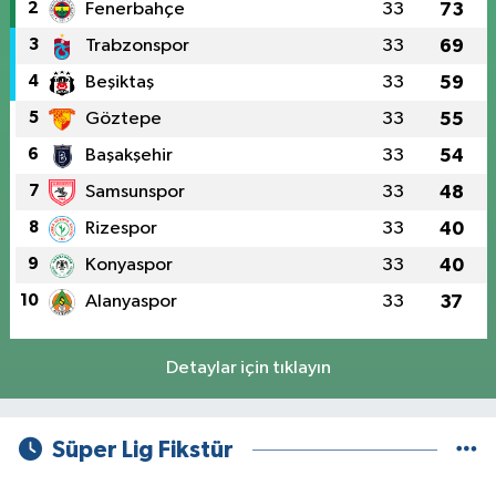
2
Fenerbahçe
33
73
3
Trabzonspor
33
69
4
Beşiktaş
33
59
5
Göztepe
33
55
6
Başakşehir
33
54
7
Samsunspor
33
48
8
Rizespor
33
40
9
Konyaspor
33
40
10
Alanyaspor
33
37
Detaylar için tıklayın
Süper Lig Fikstür