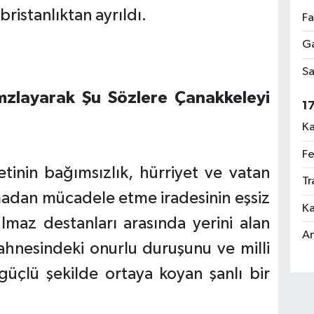
bristanlıktan ayrıldı.
Fa
Ga
Sa
 İmzlayarak Şu Sözlere Çanakkeleyi
1
Ka
Fe
etinin bağımsızlık, hürriyet ve vatan
Tr
adan mücadele etme iradesinin eşsiz
Ka
tulmaz destanları arasında yerini alan
An
 sahnesindeki onurlu duruşunu ve milli
güçlü şekilde ortaya koyan şanlı bir