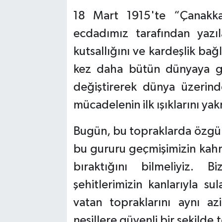
18 Mart 1915'te “Çanakka
ecdadımız tarafından yazı
kutsallığını ve kardeşlik ba
kez daha bütün dünyaya göst
değiştirerek dünya üzerinde
mücadelenin ilk ışıklarını yak
Bugün, bu topraklarda özgür
bu gururu geçmişimizin kahra
bıraktığını bilmeliyiz.
şehitlerimizin kanlarıyla su
vatan topraklarını aynı 
nesillere güvenli bir şekilde