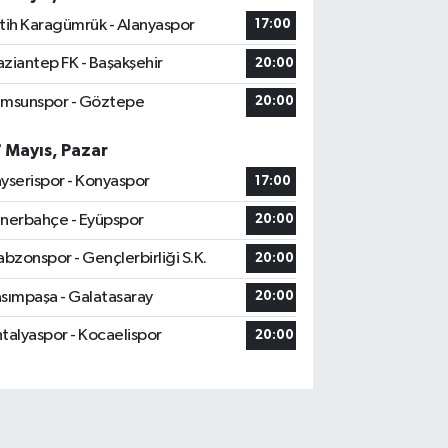
tih Karagümrük - Alanyaspor
17:00
ziantep FK - Başakşehir
20:00
msunspor - Göztepe
20:00
7 Mayıs, Pazar
yserispor - Konyaspor
17:00
nerbahçe - Eyüpspor
20:00
abzonspor - Gençlerbirliği S.K.
20:00
sımpaşa - Galatasaray
20:00
talyaspor - Kocaelispor
20:00