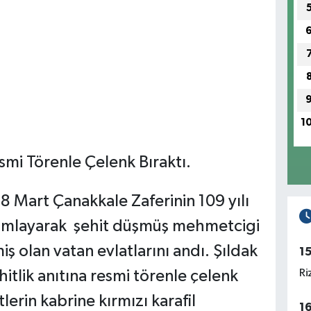
1
esmi Törenle Çelenk Bıraktı.
18 Mart Çanakkale Zaferinin 109 yılı
yımlayarak şehit düşmüş mehmetcigi
 olan vatan evlatlarını andı. Şıldak
1
Ri
itlik anıtına resmi törenle çelenk
lerin kabrine kırmızı karafil
1