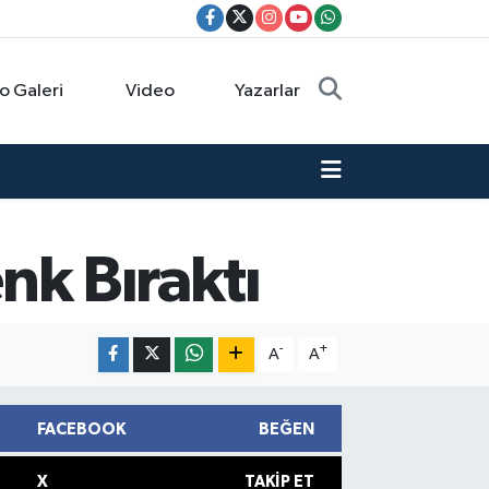
o Galeri
Video
Yazarlar
enk Bıraktı
-
+
A
A
FACEBOOK
BEĞEN
X
TAKIP ET