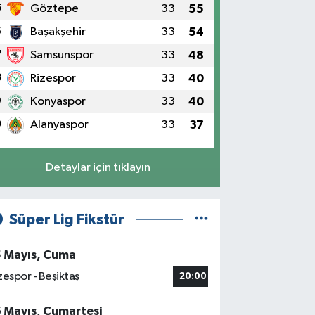
5
Göztepe
33
55
6
Başakşehir
33
54
7
Samsunspor
33
48
8
Rizespor
33
40
9
Konyaspor
33
40
0
Alanyaspor
33
37
Detaylar için tıklayın
Süper Lig Fikstür
5 Mayıs, Cuma
zespor - Beşiktaş
20:00
6 Mayıs, Cumartesi