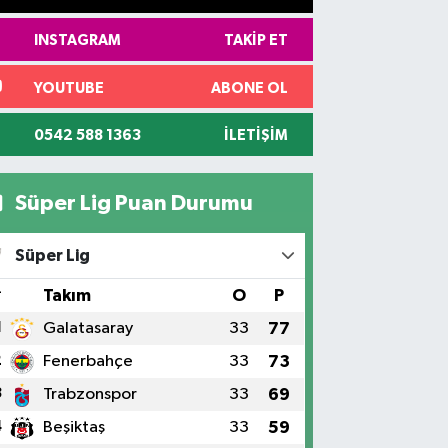
INSTAGRAM
TAKIP ET
YOUTUBE
ABONE OL
0542 588 1363
İLETIŞIM
Süper Lig Puan Durumu
Süper Lig
#
Takım
O
P
1
Galatasaray
33
77
2
Fenerbahçe
33
73
3
Trabzonspor
33
69
4
Beşiktaş
33
59