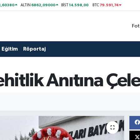
1,60380
6862,09000
14.598,00
79.591,74
ALTIN
BİST
BTC
Fot
Eğitim
Röportaj
ehitlik Anıtına Çel