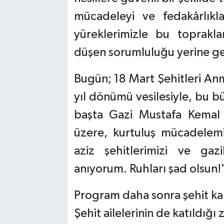
mücadeleyi ve fedakârlıkl
yüreklerimizle bu toprakl
düşen sorumluluğu yerine get
Bugün; 18 Mart Şehitleri An
yıl dönümü vesilesiyle, bu b
başta Gazi Mustafa Kemal A
üzere, kurtuluş mücadelemi
aziz şehitlerimizi ve gaz
anıyorum. Ruhları şad olsun!
Program daha sonra şehit kabi
Şehit ailelerinin de katıldığı 