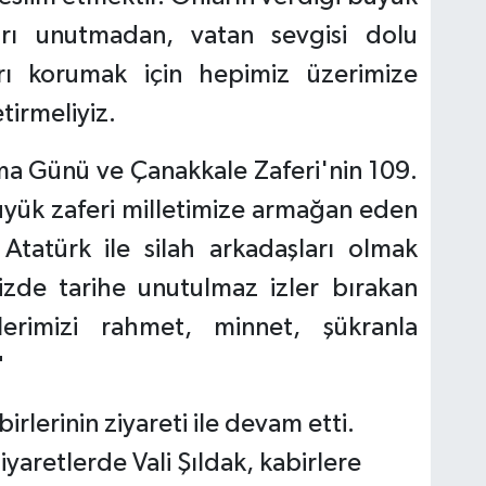
arı unutmadan, vatan sevgisi dolu
arı korumak için hepimiz üzerimize
irmeliyiz.
ma Günü ve Çanakkale Zaferi'nin 109.
üyük zaferi milletimize armağan eden
tatürk ile silah arkadaşları olmak
zde tarihe unutulmaz izler bırakan
ilerimizi rahmet, minnet, şükranla
"
rlerinin ziyareti ile devam etti.
ziyaretlerde Vali Şıldak, kabirlere