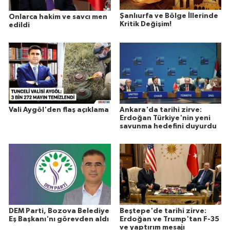
Şanlıurfa ve Bölge İllerinde
Onlarca hakim ve savcı men
Kritik Değişim!
edildi
Vali Aygöl'den flaş açıklama
Ankara'da tarihi zirve:
Erdoğan Türkiye'nin yeni
savunma hedefini duyurdu
DEM Parti, Bozova Belediye
Beştepe'de tarihi zirve:
Eş Başkanı'nı görevden aldı
Erdoğan ve Trump'tan F-35
ve yaptırım mesajı