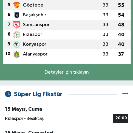
5
Göztepe
33
55
6
Başakşehir
33
54
7
Samsunspor
33
48
8
Rizespor
33
40
9
Konyaspor
33
40
10
Alanyaspor
33
37
Detaylar için tıklayın
Süper Lig Fikstür
15 Mayıs, Cuma
Rizespor - Beşiktaş
20:00
16 Mayıs, Cumartesi