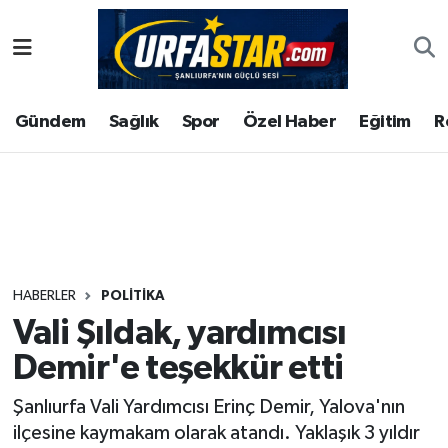
ASAYİS
Şanlıurfa Nöbetçi Eczaneler
Gündem
Sağlık
Spor
Özel Haber
Eğitim
R
ÇEVRE
Şanlıurfa Hava Durumu
DUNYA
Şanlıurfa Namaz Vakitleri
Eğitim
Şanlıurfa Trafik Yoğunluk Haritası
Ekonomi
Süper Lig Puan Durumu ve Fikstür
HABERLER
POLITIKA
Vali Şıldak, yardımcısı
Gündem
Tüm Manşetler
Demir'e teşekkür etti
Kültür
Son Dakika Haberleri
Şanlıurfa Vali Yardımcısı Erinç Demir, Yalova'nın
ilçesine kaymakam olarak atandı. Yaklaşık 3 yıldır
Magazin
Haber Arşivi