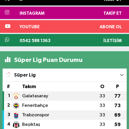
INSTAGRAM
TAKIP ET
YOUTUBE
ABONE OL
0542 588 1363
İLETIŞIM
Süper Lig Puan Durumu
Süper Lig
#
Takım
O
P
1
Galatasaray
33
77
2
Fenerbahçe
33
73
3
Trabzonspor
33
69
4
Beşiktaş
33
59