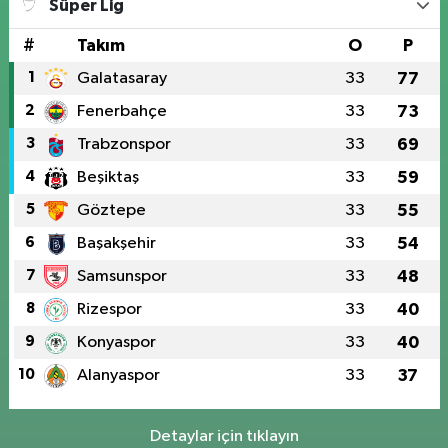
Süper Lig
#
Takım
O
P
1
Galatasaray
33
77
2
Fenerbahçe
33
73
3
Trabzonspor
33
69
4
Beşiktaş
33
59
5
Göztepe
33
55
6
Başakşehir
33
54
7
Samsunspor
33
48
8
Rizespor
33
40
9
Konyaspor
33
40
10
Alanyaspor
33
37
Detaylar için tıklayın