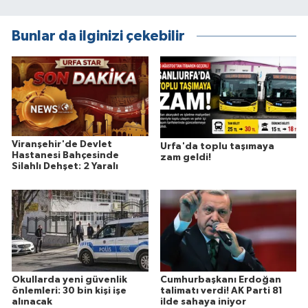
Bunlar da ilginizi çekebilir
Viranşehir'de Devlet
Urfa'da toplu taşımaya
Hastanesi Bahçesinde
zam geldi!
Silahlı Dehşet: 2 Yaralı
Okullarda yeni güvenlik
Cumhurbaşkanı Erdoğan
önlemleri: 30 bin kişi işe
talimatı verdi! AK Parti 81
alınacak
ilde sahaya iniyor