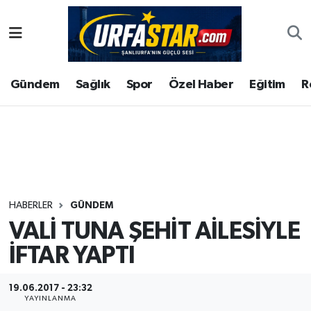
ASAYİS
Şanlıurfa Nöbetçi Eczaneler
Gündem
Sağlık
Spor
Özel Haber
Eğitim
R
ÇEVRE
Şanlıurfa Hava Durumu
DUNYA
Şanlıurfa Namaz Vakitleri
Eğitim
Şanlıurfa Trafik Yoğunluk Haritası
Ekonomi
Süper Lig Puan Durumu ve Fikstür
HABERLER
GÜNDEM
VALİ TUNA ŞEHİT AİLESİYLE
Gündem
Tüm Manşetler
İFTAR YAPTI
Kültür
Son Dakika Haberleri
19.06.2017 - 23:32
Magazin
Haber Arşivi
YAYINLANMA