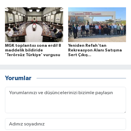
MGK toplantısı sona erdi! 8
Yeniden Refah'tan
maddelik bildiride
Rekreasyon Alanı Satışına
‘Terörsüz Türkiye’ vurgusu
Sert Çıkış...
Yorumlar