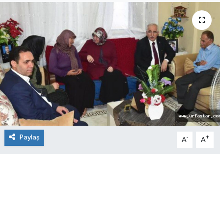
Paylaş
-
+
A
A