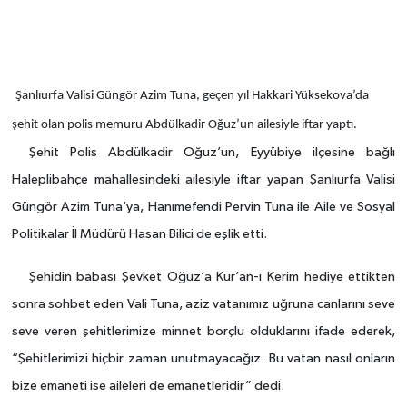
Şanlıurfa Valisi Güngör Azim Tuna, geçen yıl Hakkari Yüksekova’da
şehit olan polis memuru Abdülkadir Oğuz’un ailesiyle iftar yaptı.
Şehit Polis Abdülkadir Oğuz’un, Eyyübiye ilçesine bağlı
Haleplibahçe mahallesindeki ailesiyle iftar yapan Şanlıurfa Valisi
Güngör Azim Tuna’ya, Hanımefendi Pervin Tuna ile Aile ve Sosyal
Politikalar İl Müdürü Hasan Bilici de eşlik etti.
Şehidin babası Şevket Oğuz’a Kur’an-ı Kerim hediye ettikten
sonra sohbet eden Vali Tuna, aziz vatanımız uğruna canlarını seve
seve veren şehitlerimize minnet borçlu olduklarını ifade ederek,
“Şehitlerimizi hiçbir zaman unutmayacağız. Bu vatan nasıl onların
bize emaneti ise aileleri de emanetleridir” dedi.