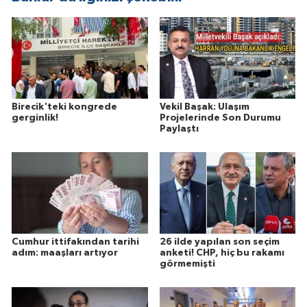
Birecik'teki kongrede
Vekil Başak: Ulaşım
gerginlik!
Projelerinde Son Durumu
Paylaştı
Cumhur ittifakından tarihi
26 ilde yapılan son seçim
adım: maaşları artıyor
anketi! CHP, hiç bu rakamı
görmemişti