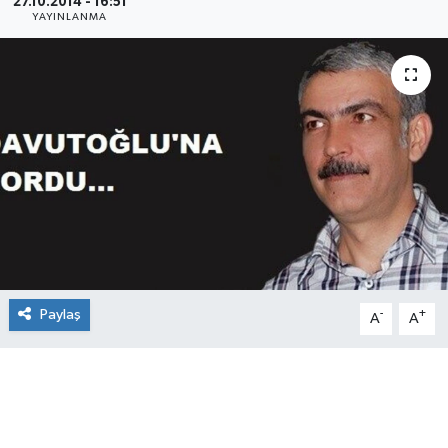
27.10.2014 - 16:51
YAYINLANMA
Paylaş
-
+
A
A