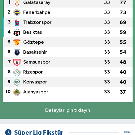
1
Galatasaray
33
77
2
Fenerbahçe
33
73
3
Trabzonspor
33
69
4
Beşiktaş
33
59
5
Göztepe
33
55
6
Başakşehir
33
54
7
Samsunspor
33
48
8
Rizespor
33
40
9
Konyaspor
33
40
10
Alanyaspor
33
37
Detaylar için tıklayın
Süper Lig Fikstür