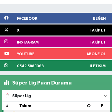
FACEBOOK
BEĞEN
X
TAKIP ET
INSTAGRAM
TAKIP ET
YOUTUBE
ABONE OL
0542 588 1363
İLETIŞIM
Süper Lig Puan Durumu
Süper Lig
#
Takım
O
P