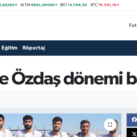
1,60380
6862,09000
14.598,00
79.591,74
ALTIN
BİST
BTC
Fot
Eğitim
Röportaj
de Özdaş dönemi b