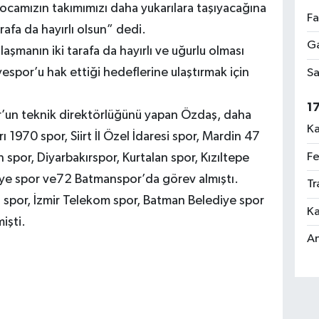
Hocamızın takımımızı daha yukarılara taşıyacağına
Fa
rafa da hayırlı olsun” dedi.
Ga
aşmanın iki tarafa da hayırlı ve uğurlu olması
espor’u hak ettiği hedeflerine ulaştırmak için
Sa
1
or’un teknik direktörlüğünü yapan Özdaş, daha
Ka
 1970 spor, Siirt İl Özel İdaresi spor, Mardin 47
Fe
 spor, Diyarbakırspor, Kurtalan spor, Kızıltepe
diye spor ve72 Batmanspor’da görev almıştı.
Tr
spor, İzmir Telekom spor, Batman Belediye spor
Ka
işti.
An