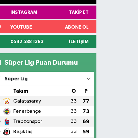
INSTAGRAM
TAKIP ET
YOUTUBE
ABONE OL
0542 588 1363
İLETIŞIM
Süper Lig Puan Durumu
Süper Lig
#
Takım
O
P
1
Galatasaray
33
77
2
Fenerbahçe
33
73
3
Trabzonspor
33
69
4
Beşiktaş
33
59