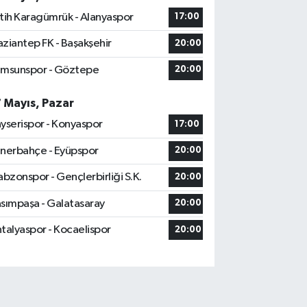
tih Karagümrük - Alanyaspor
17:00
ziantep FK - Başakşehir
20:00
msunspor - Göztepe
20:00
7 Mayıs, Pazar
yserispor - Konyaspor
17:00
nerbahçe - Eyüpspor
20:00
abzonspor - Gençlerbirliği S.K.
20:00
sımpaşa - Galatasaray
20:00
talyaspor - Kocaelispor
20:00