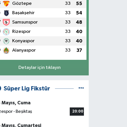
5
Göztepe
33
55
6
Başakşehir
33
54
7
Samsunspor
33
48
8
Rizespor
33
40
9
Konyaspor
33
40
0
Alanyaspor
33
37
Detaylar için tıklayın
Süper Lig Fikstür
5 Mayıs, Cuma
zespor - Beşiktaş
20:00
6 Mayıs, Cumartesi