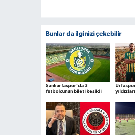
Bunlar da ilginizi çekebilir
Şanlıurfaspor’da 3
Urfaspo
futbolcunun bileti kesildi
yıldızlar