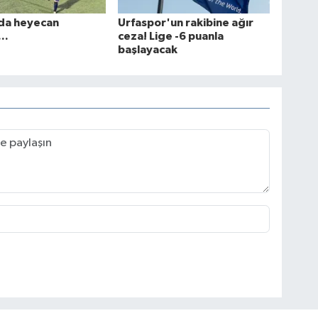
da heyecan
Urfaspor'un rakibine ağır
..
ceza! Lige -6 puanla
başlayacak