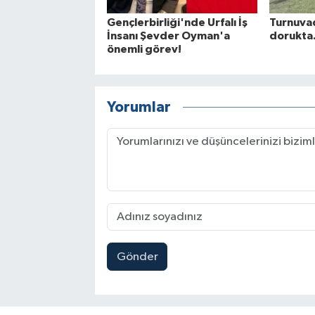
Gençlerbirliği'nde Urfalı İş
Turnuva
İnsanı Şevder Oyman'a
dorukta.
önemli görev!
Yorumlar
Gönder