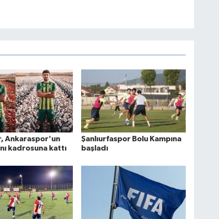
r, Ankaraspor'un
Şanlıurfaspor Bolu Kampına
ını kadrosuna kattı
başladı