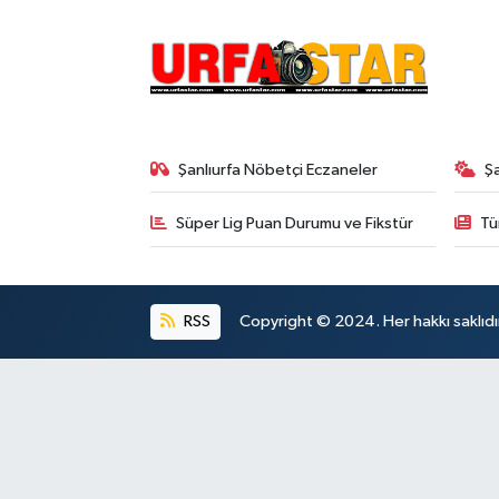
Şanlıurfa Nöbetçi Eczaneler
Ş
Süper Lig Puan Durumu ve Fikstür
Tü
RSS
Copyright © 2024. Her hakkı saklıdı