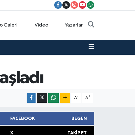
o Galeri
Video
Yazarlar
aşladı
-
+
A
A
FACEBOOK
BEĞEN
X
TAKIP ET