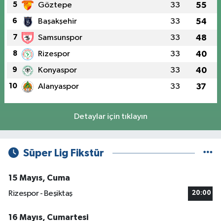
5
Göztepe
33
55
6
Başakşehir
33
54
7
Samsunspor
33
48
8
Rizespor
33
40
9
Konyaspor
33
40
10
Alanyaspor
33
37
Detaylar için tıklayın
Süper Lig Fikstür
15 Mayıs, Cuma
Rizespor - Beşiktaş
20:00
16 Mayıs, Cumartesi