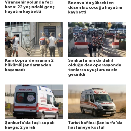
Viranşehir yolunda feci
Bozova'da yüksekten
kaza: 22 yaşındaki genç
düşen kız çocuğu hayatını
hayatını kaybetti
kaybetti
Karaköprü'de aranan 2
Şanlıurfa'nın da dahil
hükümlü jandarmadan
olduğu dev operasyonda
kaçamadı
tonlarca uyuşturucu ele
geçirildi
Şanlıurfa’da taşlı sopalı
Turist kafilesi Şanlıurfa'da
kavga: 2 yaralı
hastaneye koştu!