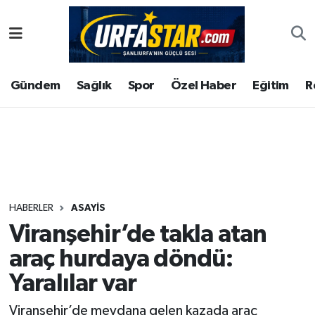
ASAYİS
Şanlıurfa Nöbetçi Eczaneler
Gündem
Sağlık
Spor
Özel Haber
Eğitim
R
ÇEVRE
Şanlıurfa Hava Durumu
DUNYA
Şanlıurfa Namaz Vakitleri
Eğitim
Şanlıurfa Trafik Yoğunluk Haritası
Ekonomi
Süper Lig Puan Durumu ve Fikstür
HABERLER
ASAYİS
Viranşehir’de takla atan
Gündem
Tüm Manşetler
araç hurdaya döndü:
Kültür
Son Dakika Haberleri
Yaralılar var
Magazin
Haber Arşivi
Viranşehir’de meydana gelen kazada araç