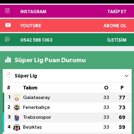
INSTAGRAM
TAKIP ET
YOUTUBE
ABONE OL
0542 588 1363
İLETIŞIM
Süper Lig Puan Durumu
Süper Lig
#
Takım
O
P
1
Galatasaray
33
77
2
Fenerbahçe
33
73
3
Trabzonspor
33
69
4
Beşiktaş
33
59