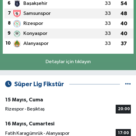
6
Başakşehir
33
54
7
Samsunspor
33
48
8
Rizespor
33
40
9
Konyaspor
33
40
10
Alanyaspor
33
37
Detaylar için tıklayın
Süper Lig Fikstür
15 Mayıs, Cuma
Rizespor - Beşiktaş
20:00
16 Mayıs, Cumartesi
Fatih Karagümrük - Alanyaspor
17:00