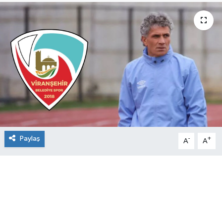
Paylaş
-
+
A
A