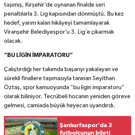
taşımış, Kırşehir’de oynanan finalde seri
penaltılarla 3. Lig kapısından dönmüştü. Bu kez
hedef, yarım kalan hikâyeyi tamamlayarak
Viranşehir Belediyespor’u 3. Lig’e çıkarmak
olacak.
“BU LİGİN İMPARATORU”
Çalıştırdığı her takımda başarıyı yakalayan ve
sürekli finallere taşımasıyla tanınan Seyithan
Öztaş, spor kamuoyunda “bu ligin imparatoru”
olarak biliniyor. Tecrübeli hocanın yeniden göreve
gelmesi, camiada büyük heyecan uyandırdı.
Şanlıurfaspor’da 3
futbolcunun bileti