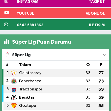
INSTAGRAM
TAKIP ET
YOUTUBE
ABONE OL
0542 588 1363
İLETIŞIM
Süper Lig Puan Durumu
Süper Lig
#
Takım
O
P
1
Galatasaray
33
77
2
Fenerbahçe
33
73
3
Trabzonspor
33
69
4
Beşiktaş
33
59
5
Göztepe
33
55