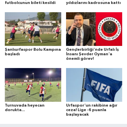
futbolcunun bileti kesildi
yıldızlarını kadrosuna kattı
Şanlıurfaspor Bolu Kampına
Gençlerbirliği'nde Urfalı İş
başladı
İnsanı Şevder Oyman'a
önemli görev!
Turnuvada heyecan
Urfaspor'un rakibine ağır
dorukta...
ceza! Lige -6 puanla
başlayacak