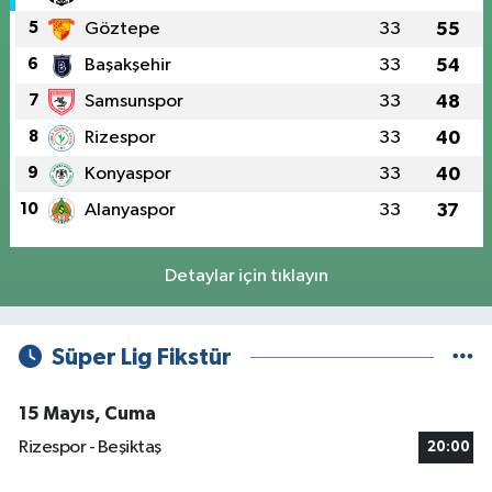
5
Göztepe
33
55
6
Başakşehir
33
54
7
Samsunspor
33
48
8
Rizespor
33
40
9
Konyaspor
33
40
10
Alanyaspor
33
37
Detaylar için tıklayın
Süper Lig Fikstür
15 Mayıs, Cuma
Rizespor - Beşiktaş
20:00