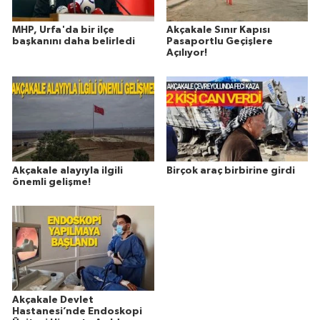
MHP, Urfa'da bir ilçe
Akçakale Sınır Kapısı
başkanını daha belirledi
Pasaportlu Geçişlere
Açılıyor!
Akçakale alayıyla ilgili
Birçok araç birbirine girdi
önemli gelişme!
Akçakale Devlet
Hastanesi’nde Endoskopi