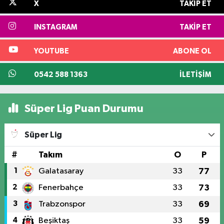
X
TAKIP ET
INSTAGRAM
TAKIP ET
YOUTUBE
ABONE OL
0542 588 1363
İLETIŞIM
Süper Lig Puan Durumu
Süper Lig
#
Takım
O
P
1
Galatasaray
33
77
2
Fenerbahçe
33
73
3
Trabzonspor
33
69
4
Beşiktaş
33
59