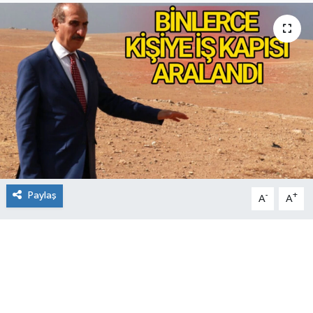
Paylaş
-
+
A
A