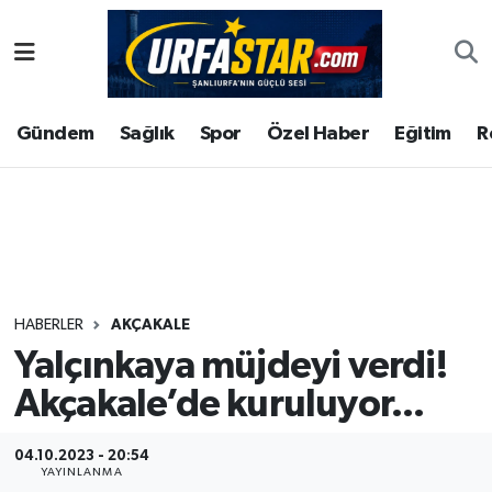
ASAYİS
Şanlıurfa Nöbetçi Eczaneler
Gündem
Sağlık
Spor
Özel Haber
Eğitim
R
ÇEVRE
Şanlıurfa Hava Durumu
DUNYA
Şanlıurfa Namaz Vakitleri
Eğitim
Şanlıurfa Trafik Yoğunluk Haritası
Ekonomi
Süper Lig Puan Durumu ve Fikstür
HABERLER
AKÇAKALE
Yalçınkaya müjdeyi verdi!
Gündem
Tüm Manşetler
Akçakale’de kuruluyor...
Kültür
Son Dakika Haberleri
04.10.2023 - 20:54
Magazin
Haber Arşivi
YAYINLANMA