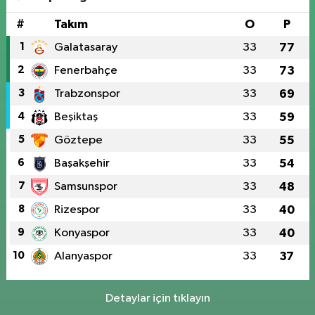
#
Takım
O
P
1
Galatasaray
33
77
2
Fenerbahçe
33
73
3
Trabzonspor
33
69
4
Beşiktaş
33
59
5
Göztepe
33
55
6
Başakşehir
33
54
7
Samsunspor
33
48
8
Rizespor
33
40
9
Konyaspor
33
40
10
Alanyaspor
33
37
Detaylar için tıklayın