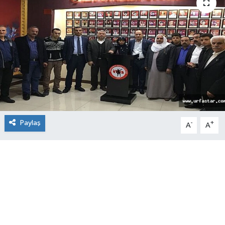
Paylaş
-
+
A
A