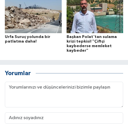
Urfa Suruç yolunda bir
Başkan Polat'tan sulama
patlatma daha!
krizi tepkisi! "Çiftçi
kaybederse memleket
kaybeder"
Yorumlar