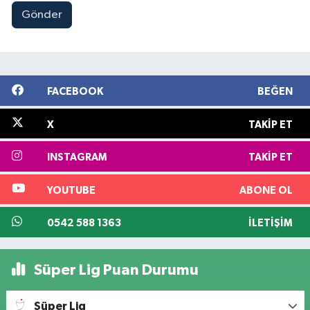
Gönder
FACEBOOK
BEĞEN
X
TAKIP ET
INSTAGRAM
TAKIP ET
YOUTUBE
ABONE OL
0542 588 1363
İLETIŞIM
Süper Lig Puan Durumu
Süper Lig