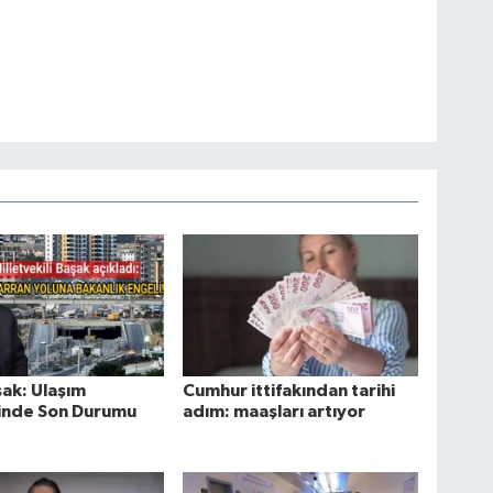
şak: Ulaşım
Cumhur ittifakından tarihi
rinde Son Durumu
adım: maaşları artıyor