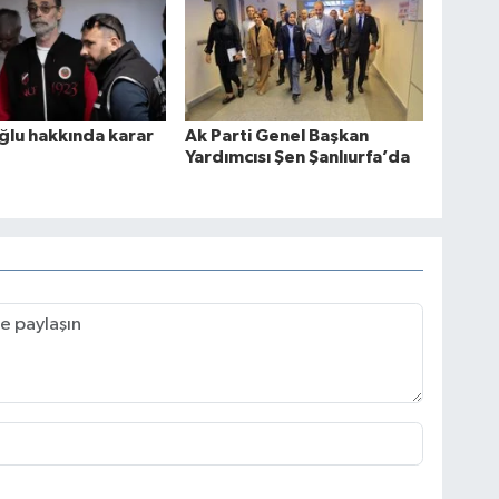
ğlu hakkında karar
Ak Parti Genel Başkan
Yardımcısı Şen Şanlıurfa’da