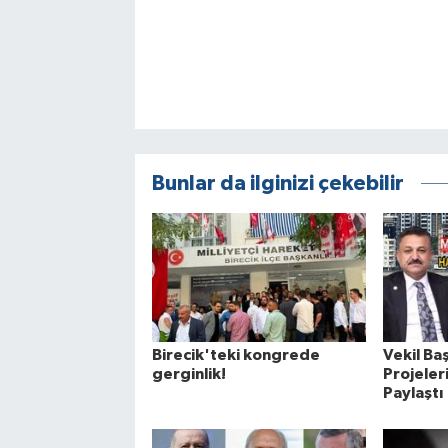
Bunlar da ilginizi çekebilir
Birecik'teki kongrede
Vekil Ba
gerginlik!
Projele
Paylaştı