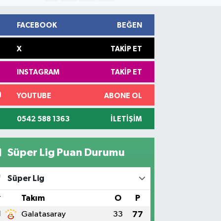
FACEBOOK
BEĞEN
X
TAKIP ET
INSTAGRAM
TAKIP ET
YOUTUBE
ABONE OL
0542 588 1363
İLETIŞIM
Süper Lig Puan Durumu
Süper Lig
#
Takım
O
P
1
Galatasaray
33
77