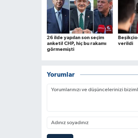
26 ilde yapılan son seçim
Beşikçio
anketi! CHP, hiç bu rakamı
verildi
görmemişti
Yorumlar