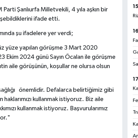
1
rti Şanlıurfa Milletvekili, 4 yıla aşkın bir
Ri
bildiklerini ifade etti.
1
şımında şu ifadelere yer verdi;
Fa
yüz yüze yapılan görüşme 3 Mart 2020
Ga
nra 23 Ekim 2024 günü Sayın Öcalan ile görüşme
Sa
utin aile görüşünün, koşullar ne olursa olsun
1
Ka
sağlığı önemlidir. Defalarca belirtiğimiz gibi
 haklarımızı kullanmak istiyoruz. Biz aile
Fe
akkımızı kullanmak istiyoruz. Başvurularımız
Tr
or."
Ka
An