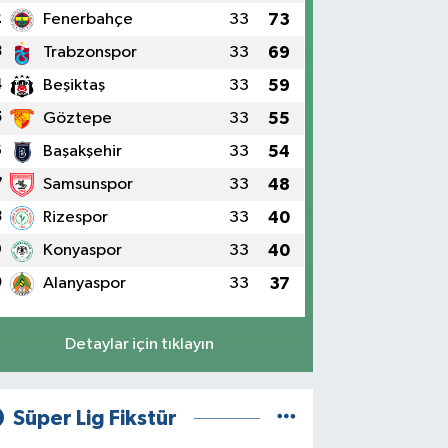
2
Fenerbahçe
33
73
3
Trabzonspor
33
69
4
Beşiktaş
33
59
5
Göztepe
33
55
6
Başakşehir
33
54
7
Samsunspor
33
48
8
Rizespor
33
40
9
Konyaspor
33
40
0
Alanyaspor
33
37
Detaylar için tıklayın
Süper Lig Fikstür