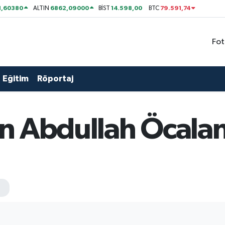
1,60380
6862,09000
14.598,00
79.591,74
ALTIN
BİST
BTC
Fot
Eğitim
Röportaj
 Abdullah Öcalan'