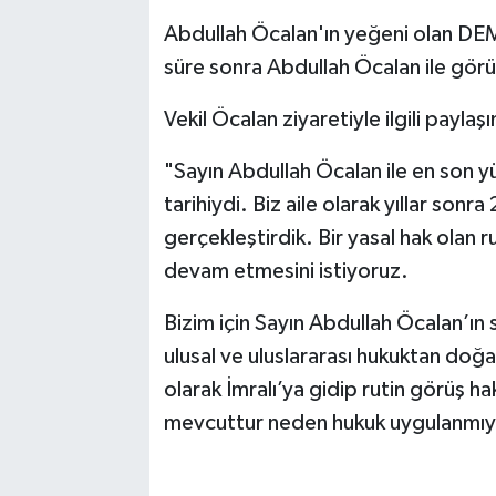
Abdullah Öcalan'ın yeğeni olan DEM Pa
süre sonra Abdullah Öcalan ile görüşe
Vekil Öcalan ziyaretiyle ilgili payla
"Sayın Abdullah Öcalan ile en son 
tarihiydi. Biz aile olarak yıllar so
gerçekleştirdik. Bir yasal hak olan r
devam etmesini istiyoruz.
Bizim için Sayın Abdullah Öcalan’ın 
ulusal ve uluslararası hukuktan doğan
olarak İmralı’ya gidip rutin görüş h
mevcuttur neden hukuk uygulanmıy