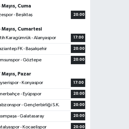
5 Mayıs, Cuma
zespor - Beşiktaş
20:00
6 Mayıs, Cumartesi
tih Karagümrük - Alanyaspor
17:00
ziantep FK - Başakşehir
20:00
msunspor - Göztepe
20:00
7 Mayıs, Pazar
yserispor - Konyaspor
17:00
nerbahçe - Eyüpspor
20:00
abzonspor - Gençlerbirliği S.K.
20:00
sımpaşa - Galatasaray
20:00
talyaspor - Kocaelispor
20:00