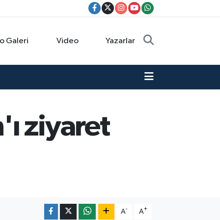
o Galeri
Video
Yazarlar
ı ziyaret
-
+
A
A