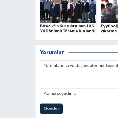
Birecik'in Kurtuluşunun 106.
Eyyüpoğl
Yıl Dönümü Törenle Kutlandı
çıkarma
Yorumlar
Gönder