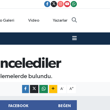
o Galeri
Video
Yazarlar
incelediler
celemelerde bulundu.
-
+
A
A
FACEBOOK
BEĞEN