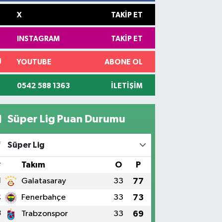
X
TAKIP ET
INSTAGRAM
TAKIP ET
YOUTUBE
ABONE OL
0542 588 1363
İLETIŞIM
Süper Lig Puan Durumu
Süper Lig
#
Takım
O
P
1
Galatasaray
33
77
2
Fenerbahçe
33
73
3
Trabzonspor
33
69