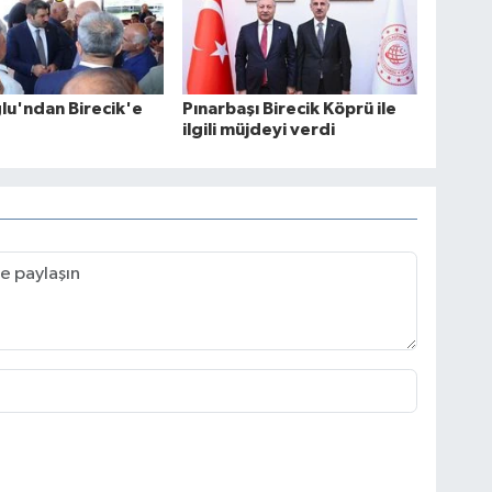
u'ndan Birecik'e
Pınarbaşı Birecik Köprü ile
ilgili müjdeyi verdi