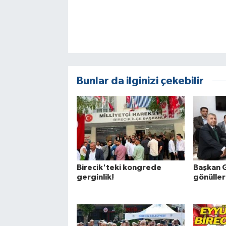
Bunlar da ilginizi çekebilir
Birecik'teki kongrede
Başkan G
gerginlik!
gönülle