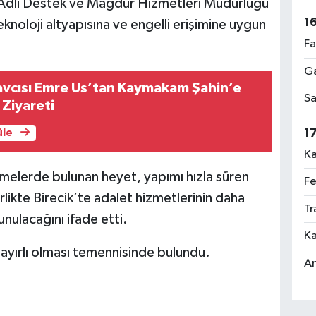
e Adli Destek ve Mağdur Hizmetleri Müdürlüğü
1
knoloji altyapısına ve engelli erişimine uygun
Fa
Ga
avcısı Emre Us’tan Kaymakam Şahin’e
Sa
 Ziyareti
1
üle
Ka
melerde bulunan heyet, yapımı hızla süren
Fe
likte Birecik’te adalet hizmetlerinin daha
Tr
unulacağını ifade etti.
Ka
hayırlı olması temennisinde bulundu.
An