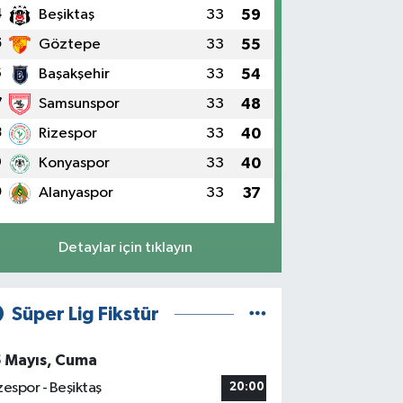
4
Beşiktaş
33
59
5
Göztepe
33
55
6
Başakşehir
33
54
7
Samsunspor
33
48
8
Rizespor
33
40
9
Konyaspor
33
40
0
Alanyaspor
33
37
Detaylar için tıklayın
Süper Lig Fikstür
5 Mayıs, Cuma
zespor - Beşiktaş
20:00