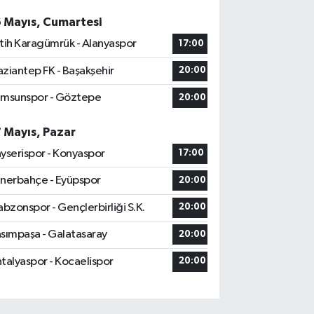
6 Mayıs, Cumartesi
tih Karagümrük - Alanyaspor
17:00
ziantep FK - Başakşehir
20:00
msunspor - Göztepe
20:00
7 Mayıs, Pazar
yserispor - Konyaspor
17:00
nerbahçe - Eyüpspor
20:00
abzonspor - Gençlerbirliği S.K.
20:00
sımpaşa - Galatasaray
20:00
talyaspor - Kocaelispor
20:00