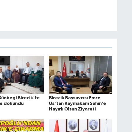
ünbegi Birecik'te
Birecik Başsavcısı Emre
re dokundu
Us’tan Kaymakam Şahin’e
Hayırlı Olsun Ziyareti