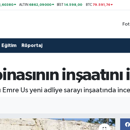
1,60380
6862,09000
14.598,00
79.591,74
ALTIN
BİST
BTC
Fot
Eğitim
Röportaj
inasının inşaatını 
ı Emre Us yeni adliye sarayı inşaatında in