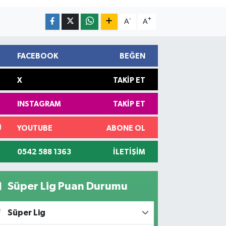
-
+
A
A
FACEBOOK
BEĞEN
X
TAKIP ET
INSTAGRAM
TAKIP ET
YOUTUBE
ABONE OL
0542 588 1363
İLETIŞIM
Süper Lig Puan Durumu
Süper Lig