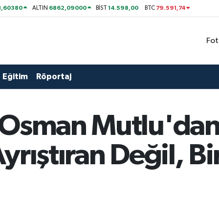
1,60380
6862,09000
14.598,00
79.591,74
ALTIN
BİST
BTC
Fot
Eğitim
Röportaj
 Osman Mutlu'dan 
rıştıran Değil, Bi