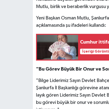
Mutlu, birlik ve beraberlik vurgusu 
​Yeni Başkan Osman Mutlu, Şanlıurfal
açıklamasında şu ifadeleri kullandı:
Cumhur ittif
İçeriği Görünt
​"Bu Görev Büyük Bir Onur ve So
​"Bilge Liderimiz Sayın Devlet Bahçel
Şanlıurfa İl Başkanlığı görevine at
layık gören Liderimiz Sayın Devlet 
bu görevi büyük bir onur ve sorumlu