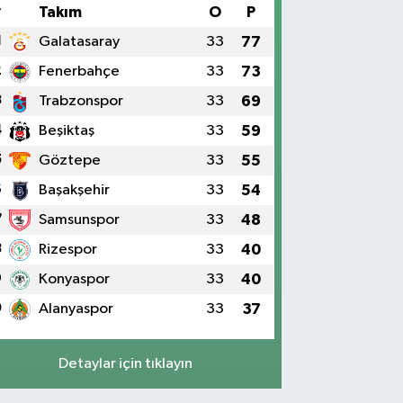
#
Takım
O
P
1
Galatasaray
33
77
2
Fenerbahçe
33
73
3
Trabzonspor
33
69
4
Beşiktaş
33
59
5
Göztepe
33
55
6
Başakşehir
33
54
7
Samsunspor
33
48
8
Rizespor
33
40
9
Konyaspor
33
40
0
Alanyaspor
33
37
Detaylar için tıklayın