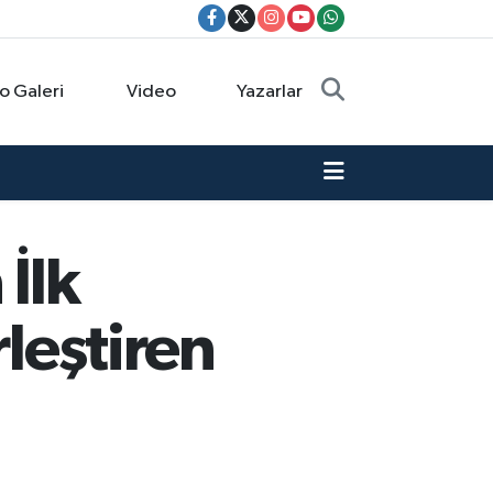
o Galeri
Video
Yazarlar
İlk
rleştiren