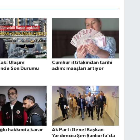
şak: Ulaşım
Cumhur ittifakından tarihi
rinde Son Durumu
adım: maaşları artıyor
ğlu hakkında karar
Ak Parti Genel Başkan
Yardımcısı Şen Şanlıurfa’da