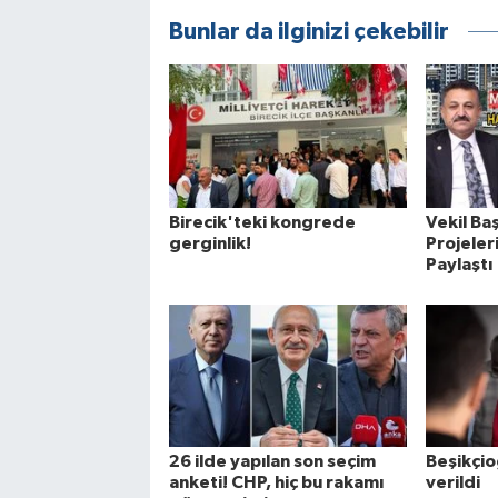
Bunlar da ilginizi çekebilir
Birecik'teki kongrede
Vekil Ba
gerginlik!
Projele
Paylaştı
26 ilde yapılan son seçim
Beşikçio
anketi! CHP, hiç bu rakamı
verildi