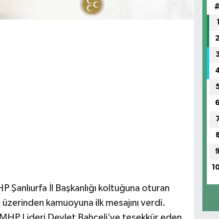
1
P Şanlıurfa İl Başkanlığı koltuğuna oturan
üzerinden kamuoyuna ilk mesajını verdi.
MHP Lideri Devlet Bahçeli’ye teşekkür eden