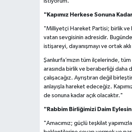
istiyorum."
​"Kapımız Herkese Sonuna Kadar
​"Milliyetçi Hareket Partisi; birlik v
vatan sevgisinin adresidir. Bugünde
istişareyi, dayanışmayı ve ortak akl
​Şanlıurfa’mızın tüm ilçelerinde, tü
arasında birlik ve beraberliği daha
çalışacağız. Ayrıştıran değil birleşt
anlayışla hareket edeceğiz. Kapımı
de sonuna kadar açık olacaktır."
​"Rabbim Birliğimizi Daim Eylesi
​"Amacımız; güçlü teşkilat yapımızla
beklentilerine cevap vermek ve parti