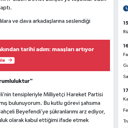
yaptı.
ılara ve dava arkadaşlarına seslendiği
1
Ri
1
akından tarihi adım: maaşları artıyor
Fa
üle
Ga
Sa
rumluluktur"
1
i’nin tensipleriyle Milliyetçi Hareket Partisi
Ka
anmış bulunuyorum. Bu kutlu görevi şahsıma
Fe
Bahçeli Beyefendi’ye şükranlarımı arz ediyor,
luk olarak kabul ettiğimi ifade etmek
Tr