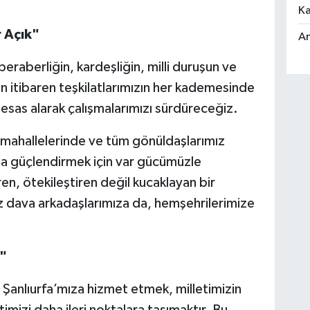
Ka
 Açık"
An
e beraberliğin, kardeşliğin, milli duruşun ve
n itibaren teşkilatlarımızın her kademesinde
ı esas alarak çalışmalarımızı sürdüreceğiz.
m mahallelerinde ve tüm gönüldaşlarımız
 da güçlendirmek için var gücümüzle
iren, ötekileştiren değil kucaklayan bir
z dava arkadaşlarımıza da, hemşehrilerimize
n"
 Şanlıurfa’mıza hizmet etmek, milletimizin
mizi daha ileri noktalara taşımaktır. Bu