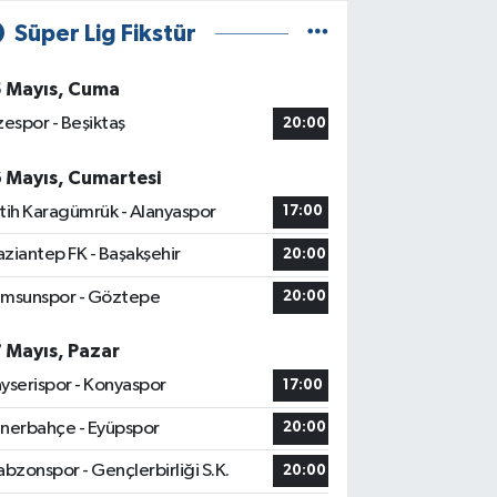
Süper Lig Fikstür
5 Mayıs, Cuma
zespor - Beşiktaş
20:00
6 Mayıs, Cumartesi
tih Karagümrük - Alanyaspor
17:00
ziantep FK - Başakşehir
20:00
msunspor - Göztepe
20:00
7 Mayıs, Pazar
yserispor - Konyaspor
17:00
nerbahçe - Eyüpspor
20:00
abzonspor - Gençlerbirliği S.K.
20:00