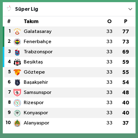
Süper Lig
#
Takım
O
P
1
Galatasaray
33
77
2
Fenerbahçe
33
73
3
Trabzonspor
33
69
4
Beşiktaş
33
59
5
Göztepe
33
55
6
Başakşehir
33
54
7
Samsunspor
33
48
8
Rizespor
33
40
9
Konyaspor
33
40
10
Alanyaspor
33
37