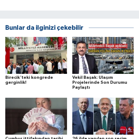
Bunlar da ilginizi çekebilir
Birecik'teki kongrede
Vekil Başak: Ulaşım
gerginlik!
Projelerinde Son Durumu
Paylaştı
Cumhur ittifakından tarihi
26 ilde yapılan son seçim