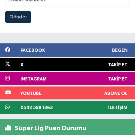
Gönder
FACEBOOK
BEĞEN
X
TAKIP ET
INSTAGRAM
TAKIP ET
YOUTUBE
ABONE OL
0542 588 1363
İLETIŞIM
Süper Lig Puan Durumu