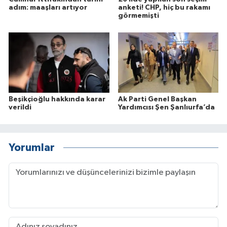
adım: maaşları artıyor
anketi! CHP, hiç bu rakamı
görmemişti
Beşikçioğlu hakkında karar
Ak Parti Genel Başkan
verildi
Yardımcısı Şen Şanlıurfa’da
Yorumlar