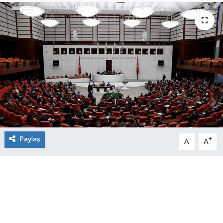
Paylaş
-
+
A
A