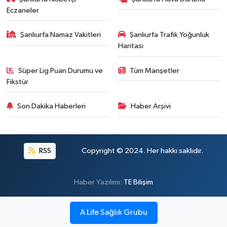
Eczaneler
Şanlıurfa Namaz Vakitleri
Şanlıurfa Trafik Yoğunluk
Haritası
Süper Lig Puan Durumu ve
Tüm Manşetler
Fikstür
Son Dakika Haberleri
Haber Arşivi
RSS
Copyright © 2024. Her hakkı saklıdır.
Haber Yazılımı:
TE Bilişim
A Life Sağlık Grubu