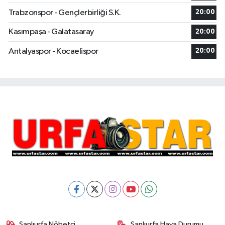
Trabzonspor - Gençlerbirliği S.K.
20:00
Kasımpaşa - Galatasaray
20:00
Antalyaspor - Kocaelispor
20:00
Şanlıurfa Nöbetçi
Şanlıurfa Hava Durumu