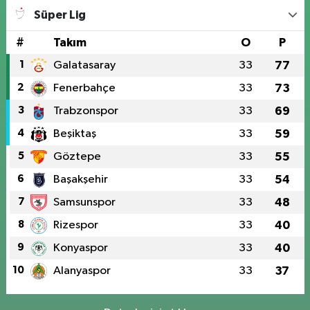
Süper Lig
#
Takım
O
P
1
Galatasaray
33
77
2
Fenerbahçe
33
73
3
Trabzonspor
33
69
4
Beşiktaş
33
59
5
Göztepe
33
55
6
Başakşehir
33
54
7
Samsunspor
33
48
8
Rizespor
33
40
9
Konyaspor
33
40
10
Alanyaspor
33
37