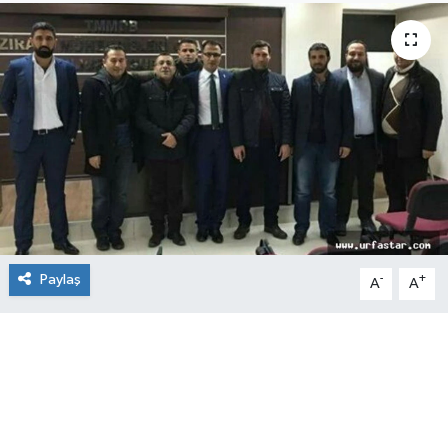
Paylaş
-
+
A
A