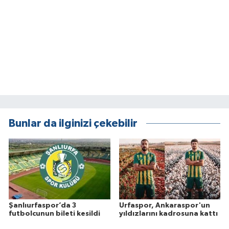
Bunlar da ilginizi çekebilir
Şanlıurfaspor’da 3
Urfaspor, Ankaraspor'un
futbolcunun bileti kesildi
yıldızlarını kadrosuna kattı