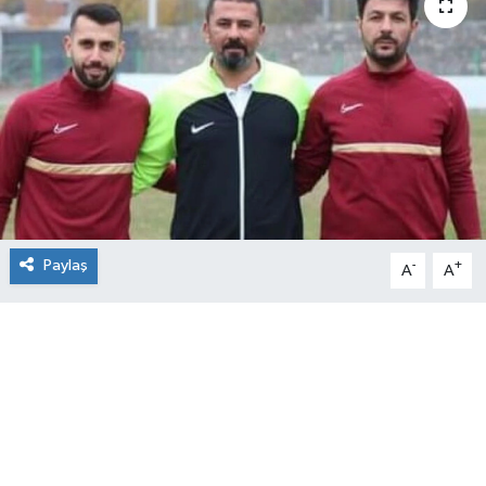
Paylaş
-
+
A
A