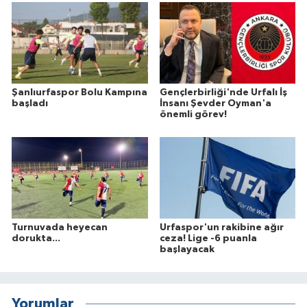
Şanlıurfaspor Bolu Kampına
Gençlerbirliği'nde Urfalı İş
başladı
İnsanı Şevder Oyman'a
önemli görev!
Turnuvada heyecan
Urfaspor'un rakibine ağır
dorukta...
ceza! Lige -6 puanla
başlayacak
Yorumlar