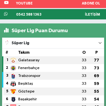
YOUTUBE
ABONE OL
0542 588 1363
İLETIŞIM
Süper Lig Puan Durumu
Süper Lig
#
Takım
O
P
1
Galatasaray
33
77
2
Fenerbahçe
33
73
3
Trabzonspor
33
69
4
Beşiktaş
33
59
5
Göztepe
33
55
6
Başakşehir
33
54