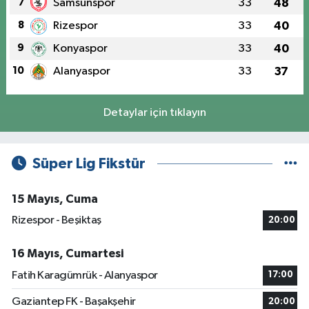
7
Samsunspor
33
48
8
Rizespor
33
40
9
Konyaspor
33
40
10
Alanyaspor
33
37
Detaylar için tıklayın
Süper Lig Fikstür
15 Mayıs, Cuma
Rizespor - Beşiktaş
20:00
16 Mayıs, Cumartesi
Fatih Karagümrük - Alanyaspor
17:00
Gaziantep FK - Başakşehir
20:00