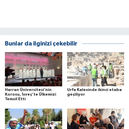
Bunlar da ilginizi çekebilir
Harran Üniversitesi’nin
Urfa Kalesinde ikinci etaba
Korosu, İsveç’te Ülkemizi
geçiliyor
Temsil Etti