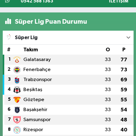
0542 588 1363
İLETIŞIM
Süper Lig Puan Durumu
Süper Lig
#
Takım
O
P
1
Galatasaray
33
77
2
Fenerbahçe
33
73
3
Trabzonspor
33
69
4
Beşiktaş
33
59
5
Göztepe
33
55
6
Başakşehir
33
54
7
Samsunspor
33
48
8
Rizespor
33
40