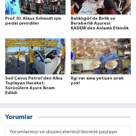
Prof. Dr. Klaus Schmidt için
Balıklıgöl’de Birlik ve
pedal çevirdiler
Beraberlik Aşuresi:
KADEM’den Anlamlı Etkinlik
Soil Çavuş Petrol’den Alkış
İlgi var ama yetişen çırak
Toplayan Hareket:
yok!
Sürücülere Aşure İkram
Edildi
Yorumlar