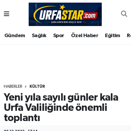
ASAYİS
Şanlıurfa Nöbetçi Eczaneler
Gündem
Sağlık
Spor
Özel Haber
Eğitim
R
ÇEVRE
Şanlıurfa Hava Durumu
DUNYA
Şanlıurfa Namaz Vakitleri
Eğitim
Şanlıurfa Trafik Yoğunluk Haritası
Ekonomi
Süper Lig Puan Durumu ve Fikstür
HABERLER
KÜLTÜR
Yeni yıla sayılı günler kala
Gündem
Tüm Manşetler
Urfa Valiliğinde önemli
Kültür
Son Dakika Haberleri
toplantı
Magazin
Haber Arşivi