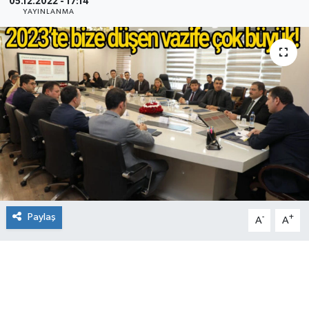
05.12.2022 - 17:14
YAYINLANMA
Paylaş
-
+
A
A