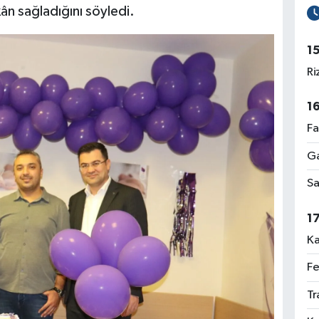
ân sağladığını söyledi.
1
Ri
1
Fa
Ga
Sa
1
Ka
Fe
Tr