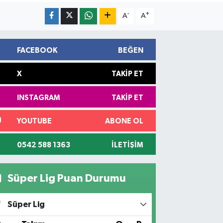
-
+
A
A
FACEBOOK
BEĞEN
X
TAKIP ET
INSTAGRAM
TAKIP ET
YOUTUBE
ABONE OL
0542 588 1363
İLETIŞIM
Süper Lig Puan Durumu
Süper Lig