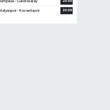
sımpaşa - Galatasaray
20:00
talyaspor - Kocaelispor
20:00