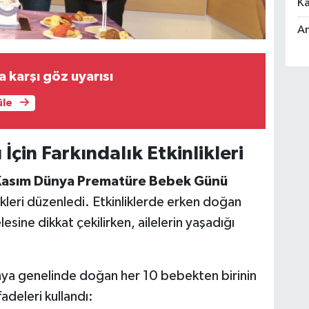
Ka
An
ra karşı göz uyarısı
üle
in Farkındalık Etkinlikleri
Kasım Dünya Prematüre Bebek Günü
likleri düzenledi. Etkinliklerde erken doğan
ine dikkat çekilirken, ailelerin yaşadığı
ya genelinde doğan her 10 bebekten birinin
adeleri kullandı: