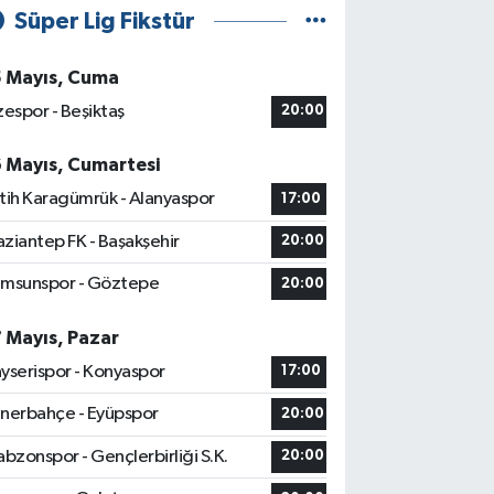
Süper Lig Fikstür
5 Mayıs, Cuma
zespor - Beşiktaş
20:00
6 Mayıs, Cumartesi
tih Karagümrük - Alanyaspor
17:00
ziantep FK - Başakşehir
20:00
msunspor - Göztepe
20:00
7 Mayıs, Pazar
yserispor - Konyaspor
17:00
nerbahçe - Eyüpspor
20:00
abzonspor - Gençlerbirliği S.K.
20:00