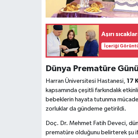
Aşırı sıcakla
İçeriği Görünt
Dünya Prematüre Günü İç
Harran Üniversitesi Hastanesi,
17 
kapsamında çeşitli farkındalık etkin
bebeklerin hayata tutunma mücadeles
zorluklar da gündeme getirildi.
Doç. Dr. Mehmet Fatih Deveci, dün
prematüre olduğunu belirterek şu if