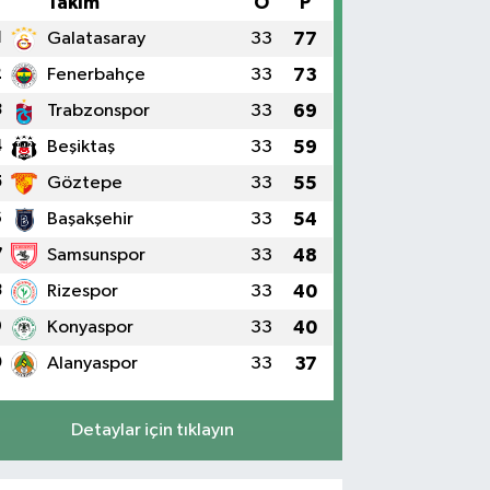
#
Takım
O
P
1
Galatasaray
33
77
2
Fenerbahçe
33
73
3
Trabzonspor
33
69
4
Beşiktaş
33
59
5
Göztepe
33
55
6
Başakşehir
33
54
7
Samsunspor
33
48
8
Rizespor
33
40
9
Konyaspor
33
40
0
Alanyaspor
33
37
Detaylar için tıklayın