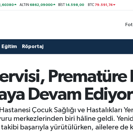
1,60380
6862,09000
14.598,00
79.591,74
ALTIN
BİST
BTC
Fot
Eğitim
Röportaj
ervisi, Prematüre
ya Devam Ediyor
 Hastanesi Çocuk Sağlığı ve Hastalıkları Y
uru merkezlerinden biri hâline geldi. Yenid
akibi başarıyla yürütülürken, ailelere de 