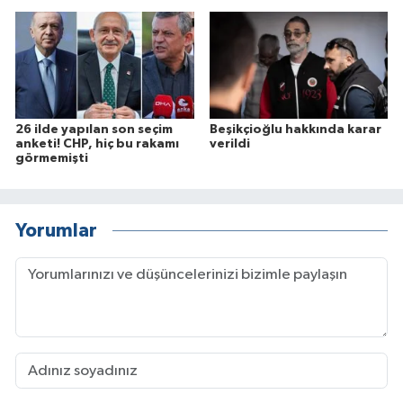
26 ilde yapılan son seçim
Beşikçioğlu hakkında karar
anketi! CHP, hiç bu rakamı
verildi
görmemişti
Yorumlar