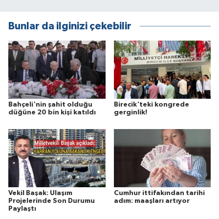
Bunlar da ilginizi çekebilir
Bahçeli'nin şahit olduğu
Birecik'teki kongrede
düğüne 20 bin kişi katıldı
gerginlik!
Vekil Başak: Ulaşım
Cumhur ittifakından tarihi
Projelerinde Son Durumu
adım: maaşları artıyor
Paylaştı