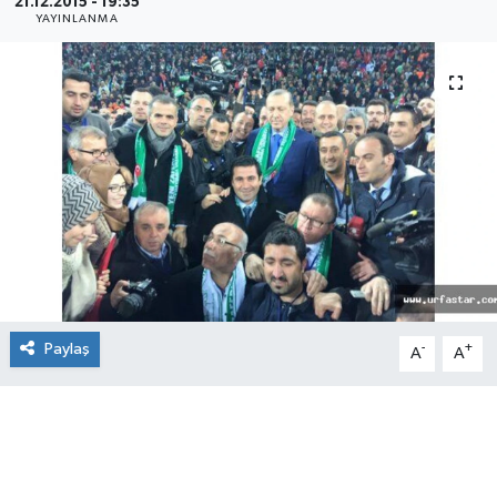
21.12.2015 - 19:35
YAYINLANMA
Paylaş
-
+
A
A