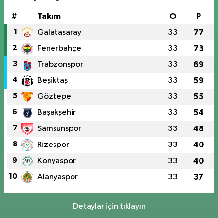
#
Takım
O
P
1
Galatasaray
33
77
2
Fenerbahçe
33
73
3
Trabzonspor
33
69
4
Beşiktaş
33
59
5
Göztepe
33
55
6
Başakşehir
33
54
7
Samsunspor
33
48
8
Rizespor
33
40
9
Konyaspor
33
40
10
Alanyaspor
33
37
Detaylar için tıklayın