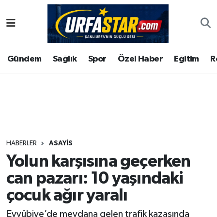
ASAYİS
Şanlıurfa Nöbetçi Eczaneler
Gündem
Sağlık
Spor
Özel Haber
Eğitim
R
ÇEVRE
Şanlıurfa Hava Durumu
DUNYA
Şanlıurfa Namaz Vakitleri
Eğitim
Şanlıurfa Trafik Yoğunluk Haritası
Ekonomi
Süper Lig Puan Durumu ve Fikstür
HABERLER
ASAYİS
Yolun karşısına geçerken
Gündem
Tüm Manşetler
can pazarı: 10 yaşındaki
Kültür
Son Dakika Haberleri
çocuk ağır yaralı
Magazin
Haber Arşivi
Eyyübiye’de meydana gelen trafik kazasında