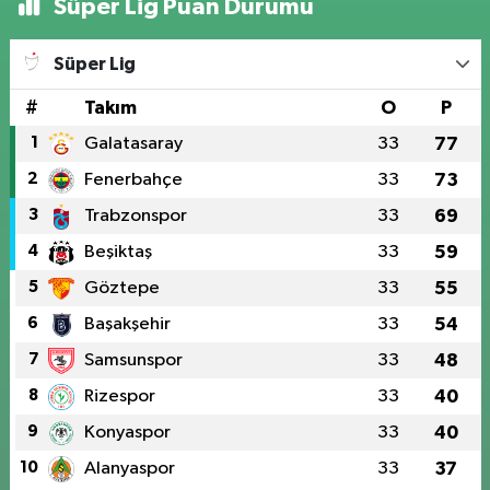
Süper Lig Puan Durumu
Süper Lig
#
Takım
O
P
1
Galatasaray
33
77
2
Fenerbahçe
33
73
3
Trabzonspor
33
69
4
Beşiktaş
33
59
5
Göztepe
33
55
6
Başakşehir
33
54
7
Samsunspor
33
48
8
Rizespor
33
40
9
Konyaspor
33
40
10
Alanyaspor
33
37