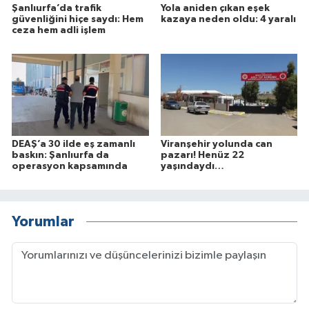
Şanlıurfa’da trafik
Yola aniden çıkan eşek
güvenliğini hiçe saydı: Hem
kazaya neden oldu: 4 yaralı
ceza hem adli işlem
DEAŞ’a 30 ilde eş zamanlı
Viranşehir yolunda can
baskın: Şanlıurfa da
pazarı! Henüz 22
operasyon kapsamında
yaşındaydı…
Yorumlar