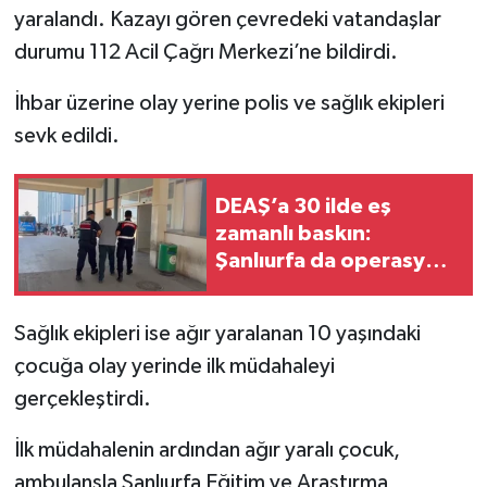
yaralandı. Kazayı gören çevredeki vatandaşlar
durumu 112 Acil Çağrı Merkezi’ne bildirdi.
İhbar üzerine olay yerine polis ve sağlık ekipleri
sevk edildi.
DEAŞ’a 30 ilde eş
zamanlı baskın:
Şanlıurfa da operasyon
kapsamında
Sağlık ekipleri ise ağır yaralanan 10 yaşındaki
çocuğa olay yerinde ilk müdahaleyi
gerçekleştirdi.
İlk müdahalenin ardından ağır yaralı çocuk,
ambulansla Şanlıurfa Eğitim ve Araştırma