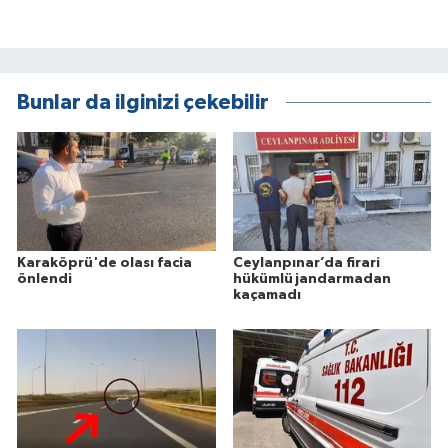
Bunlar da ilginizi çekebilir
Karaköprü'de olası facia
Ceylanpınar’da firari
önlendi
hükümlü jandarmadan
kaçamadı