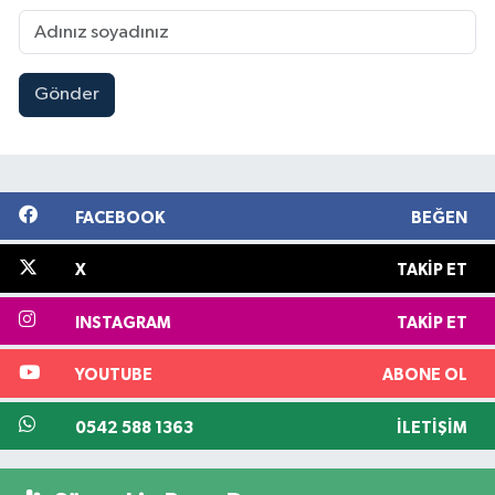
Gönder
FACEBOOK
BEĞEN
X
TAKIP ET
INSTAGRAM
TAKIP ET
YOUTUBE
ABONE OL
0542 588 1363
İLETIŞIM