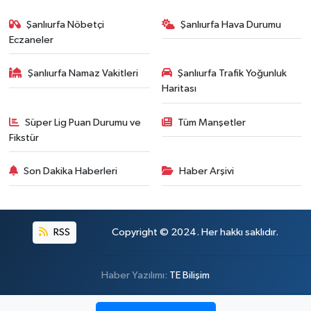
Şanlıurfa Nöbetçi
Şanlıurfa Hava Durumu
Eczaneler
Şanlıurfa Namaz Vakitleri
Şanlıurfa Trafik Yoğunluk
Haritası
Süper Lig Puan Durumu ve
Tüm Manşetler
Fikstür
Son Dakika Haberleri
Haber Arşivi
RSS
Copyright © 2024. Her hakkı saklıdır.
Haber Yazılımı:
TE Bilişim